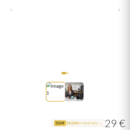
‹
›
29 €
14,50 €
En savoir plus →
CLUB