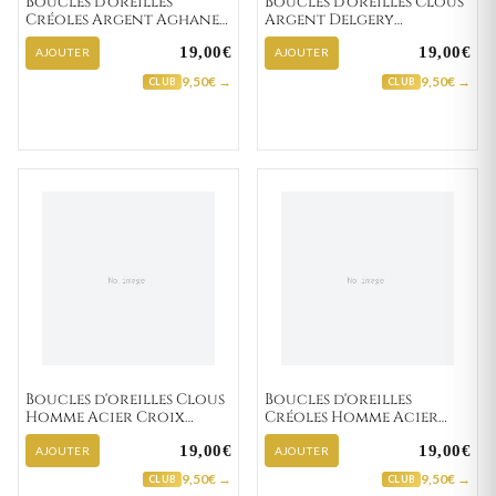
Boucles d'oreilles
Boucles d'oreilles Clous
Créoles Argent Aghane
Argent Delgery
Minimaliste
Zirconium Rose
19,00€
19,00€
AJOUTER
AJOUTER
9,50€ →
9,50€ →
CLUB
CLUB
Boucles d'oreilles Clous
Boucles d'oreilles
Homme Acier Croix
Créoles Homme Acier
Chrétienne
Etton Diamètre 13mm
19,00€
19,00€
AJOUTER
AJOUTER
9,50€ →
9,50€ →
CLUB
CLUB