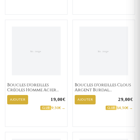
Boucles d'oreilles
Boucles d'oreilles Clous
Créoles Homme Acier
Argent Burdal
blanc,noir Ø 13mm
Zirconium
19,00€
29,00€
AJOUTER
AJOUTER
9,50€ →
14,50€ →
CLUB
CLUB