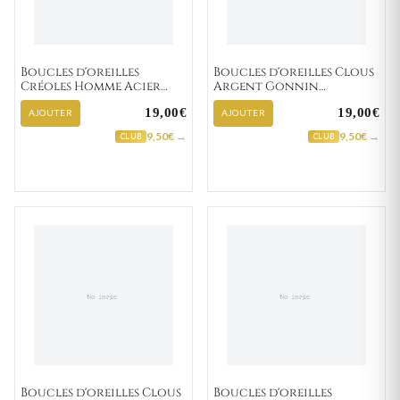
Boucles d'oreilles
Boucles d'oreilles Clous
Créoles Homme Acier
Argent Gonnin
Doré Felipe IP blanc,noir
Zirconium
19,00€
19,00€
Diamètre 13mm
AJOUTER
AJOUTER
9,50€ →
9,50€ →
CLUB
CLUB
Boucles d'oreilles Clous
Boucles d'oreilles