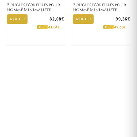
Boucles d'oreilles pour
Boucles d'oreilles pour
homme Minimaliste
homme Minimaliste
Arturos "135-32"
Xiaomo "135-62"
82,08€
99,36€
AJOUTER
AJOUTER
41,04€ →
49,68€ →
CLUB
CLUB