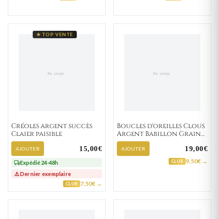
★ TOP VENTE
Créoles argent succès
Boucles d'oreilles Clous
Claier paisible
Argent Babillon Graine
de café
15,00€
19,00€
AJOUTER
AJOUTER
9,50€ →
CLUB
Expédié 24-48h
⚠️ Dernier exemplaire
7,50€ →
CLUB