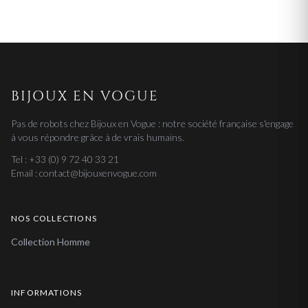
BIJOUX EN VOGUE
Pas de robots chez Bijoux en Vogue : notre société française s'engage
à vous répondre grâce à de vrais humains.
Tel : +33 (0) 9 72 40 33 21
Email : contact@bijouxenvogue.com
NOS COLLECTIONS
Collection Homme
INFORMATIONS