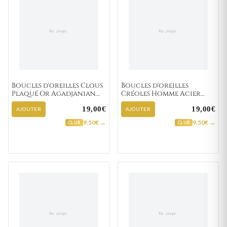
Boucles d'oreilles Clous
Boucles d'oreilles
Plaqué Or Agadjanian
Créoles Homme Acier
Diamètre 6mm
Florival IP noir
19,00€
19,00€
Zirconium
Diamètre 13mm
AJOUTER
AJOUTER
9,50€ →
9,50€ →
CLUB
CLUB