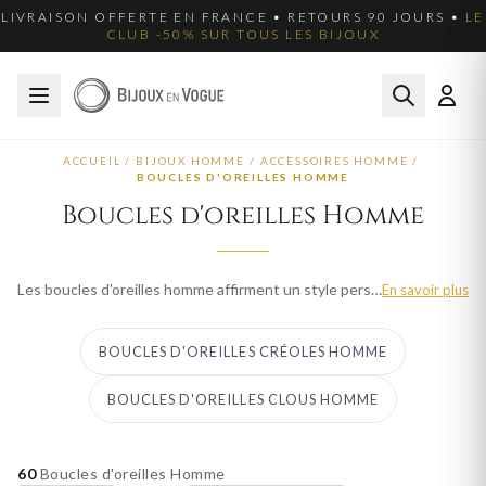
LIVRAISON OFFERTE EN FRANCE • RETOURS 90 JOURS •
LE
CLUB -50% SUR TOUS LES BIJOUX
ACCUEIL
/
BIJOUX HOMME
/
ACCESSOIRES HOMME
/
BOUCLES D'OREILLES HOMME
Boucles d'oreilles Homme
Les boucles d'oreilles homme affirment un style personnel avec caractere et modernite. Bijoux en Vogue propose des clous, anneaux et creoles pour homme en or, argent 925 et acier, dans des designs minimalistes ou audacieux. Portees seules ou en paire, elles ajoutent une touche de personnalite a tout look. Fabrication francaise, livraison offerte et emballage soigne.
En savoir plus
BOUCLES D'OREILLES CRÉOLES HOMME
BOUCLES D'OREILLES CLOUS HOMME
60
Boucles d'oreilles Homme