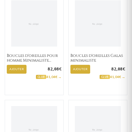
Boucles d'oreilles pour
Boucles d'oreilles Galas
homme Minimaliste
minimaliste
Boukalfa "135-31"
82,08€
82,08€
AJOUTER
AJOUTER
41,04€ →
41,04€ →
CLUB
CLUB