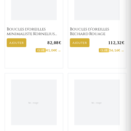
Boucles d'oreilles
Boucles d’oreilles
minimaliste Kornelius
Bechard Rouage
carrées
82,08€
112,32€
AJOUTER
AJOUTER
41,04€ →
56,16€ →
CLUB
CLUB