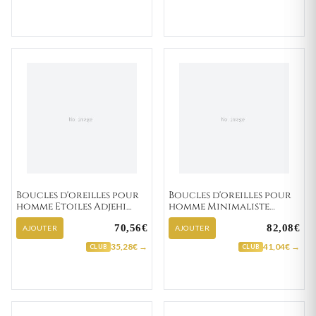
Boucles d'oreilles pour
Boucles d'oreilles pour
homme Etoiles Adjehi
homme Minimaliste
"133-3"
Arigo "135-11"
70,56€
82,08€
AJOUTER
AJOUTER
35,28€ →
41,04€ →
CLUB
CLUB