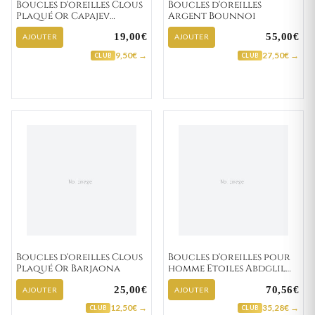
Boucles d'oreilles Clous
Boucles d'oreilles
Plaqué Or Capajev
Argent Bounnoi
Zirconium
19,00€
55,00€
AJOUTER
AJOUTER
9,50€ →
27,50€ →
CLUB
CLUB
Boucles d'oreilles Clous
Boucles d'oreilles pour
Plaqué Or Barjaona
homme Etoiles Abdglil
"133-1"
25,00€
70,56€
AJOUTER
AJOUTER
12,50€ →
35,28€ →
CLUB
CLUB