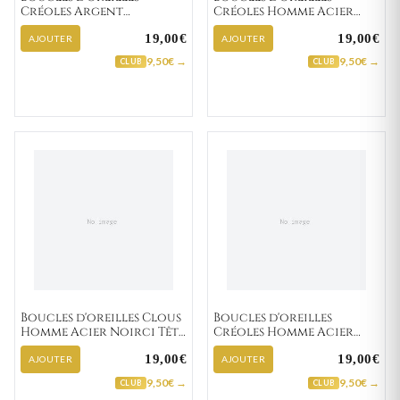
Créoles Argent
Créoles Homme Acier
Danwantee
Antonietto IP noir
19,00€
19,00€
Diamètre 13mm
AJOUTER
AJOUTER
9,50€ →
9,50€ →
CLUB
CLUB
Boucles d'oreilles Clous
Boucles d'oreilles
Homme Acier Noirci Tête
Créoles Homme Acier
de Mort
noir Tête de Mort Ø
19,00€
19,00€
14mm
AJOUTER
AJOUTER
9,50€ →
9,50€ →
CLUB
CLUB