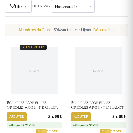
Filtres
TRIER PAR
Membres du Club
: -50% sur tous ces bijoux ·
Découvrir →
★ TOP VENTE
Boucles d'oreilles
Boucles d'oreilles
Créoles Argent Brillet
Créoles Argent Delalot
Texturé
Texturé
25,00€
25,00€
AJOUTER
AJOUTER
Expédié 24-48h
Expédié 24-48h
12,50€ →
12,50€ →
CLUB
CLUB