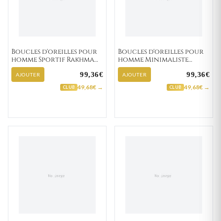
Boucles d'oreilles pour
Boucles d'oreilles pour
homme Sportif Rakhman
homme Minimaliste
"134-4"
Elikplim "135-22"
99,36€
99,36€
AJOUTER
AJOUTER
49,68€ →
49,68€ →
CLUB
CLUB