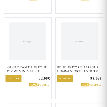
Boucles d'oreilles pour
Boucles d'oreilles pour
homme Minimaliste
homme Sportif Ener "134-
Bernarous "135-61"
1"
82,08€
99,36€
AJOUTER
AJOUTER
41,04€ →
49,68€ →
CLUB
CLUB