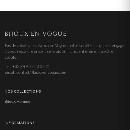
BIJOUX EN VOGUE
Pas de robots chez Bijoux en Vogue : notre société française s'engage
à vous répondre grâce à de vrais humains, entièrement à votre
écoute.
Tel : +33 (0) 9 72 40 33 21
Email : contact@bijouxenvogue.com
NOS COLLECTIONS
Bijoux Homme
INFORMATIONS