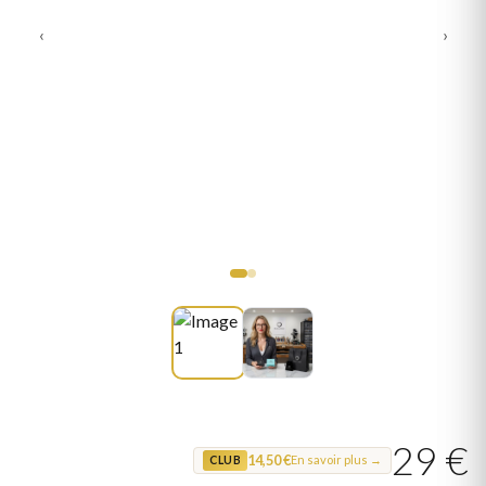
‹
›
29 €
14,50 €
En savoir plus →
CLUB