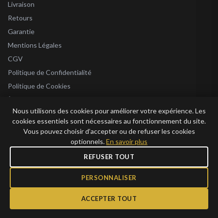
Livraison
Retours
Garantie
Mentions Légales
CGV
Politique de Confidentialité
Politique de Cookies
À Propos
Nous utilisons des cookies pour améliorer votre expérience. Les
Blog
cookies essentiels sont nécessaires au fonctionnement du site.
Vous pouvez choisir d’accepter ou de refuser les cookies
optionnels.
En savoir plus
REFUSER TOUT
© 2026 Bijoux en Vogue. Tous droits réservés.
Bijoux en Vogue SAS · SIRET 915 286 975 00015 · RCS Antibes · TVA FR69 915
PERSONNALISER
286 975 · Capital 1 000 €
ACCEPTER TOUT