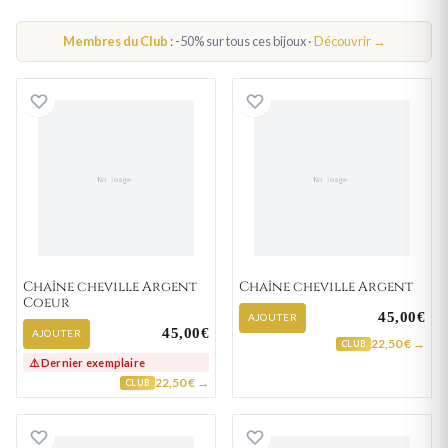
CHAÎNE DE CHEVILLE ARGENT FEMME
Membres du Club
: -50% sur tous ces bijoux ·
Découvrir →
CHAÎNE DE CHEVILLE PLAQUÉ OR FEMME
Chaîne cheville Argent Coeur
Chaîne cheville 
CHAÎNE DE CHEVILLE ACIER FEMME
PAR THÈME
CHAÎNE DE CHEVILLE COEUR
Chaîne cheville Argent
Chaîne cheville Argent
Coeur
45,00€
AJOUTER
45,00€
AJOUTER
22,50 € →
CLUB
⚠️ Dernier exemplaire
22,50 € →
CLUB
Chaîne cheville Argent
Chaîne cheville 