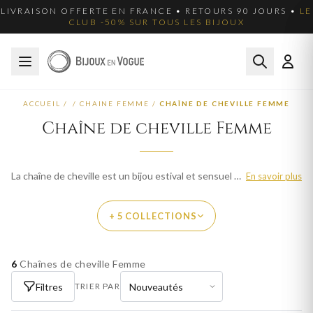
LIVRAISON OFFERTE EN FRANCE • RETOURS 90 JOURS •
LE
CLUB -50% SUR TOUS LES BIJOUX
ACCUEIL
/
/
CHAINE FEMME
/
CHAÎNE DE CHEVILLE FEMME
Chaîne de cheville Femme
La chaîne de cheville est un bijou estival et sensuel qui met en valeur la finesse de la cheville. Nos chaînes de cheville femme sont disponibles en or, argent et plaqué or. Parcourez plus de 127 modèles et trouvez le bijou idéal. Livraison offerte en France métropolitaine.
En savoir plus
+ 5 COLLECTIONS
6
Chaînes de cheville Femme
PAR MATIÈRE
Filtres
TRIER PAR
CHAÎNE DE CHEVILLE OR FEMME