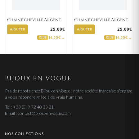
Chaîne cheville Argent
Chaîne cheville Argent
29,00€
29,00€
AJOUTER
AJOUTER
14,50 € →
14,50 € →
CLUB
CLUB
BIJOUX EN VOGUE
Pas de robots chez Bijoux en Vogue : notre société française s'engage
à vous répondre grâce à de vrais humains.
Tel : +33 (0) 9 72 40 33 21
Email : contact@bijouxenvogue.com
NOS COLLECTIONS