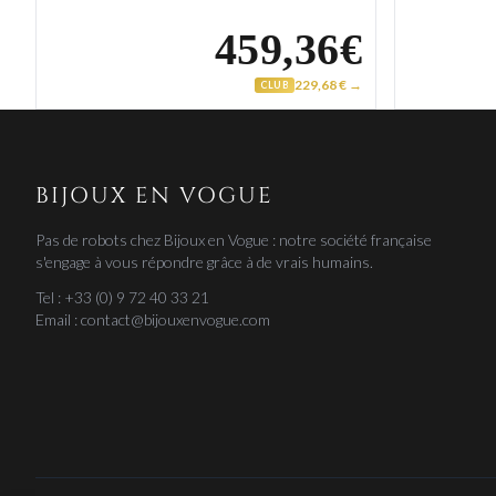
459,36€
229,68 € →
CLUB
BIJOUX EN VOGUE
Pas de robots chez Bijoux en Vogue : notre société française
s'engage à vous répondre grâce à de vrais humains.
Tel : +33 (0) 9 72 40 33 21
Email : contact@bijouxenvogue.com