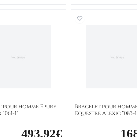
ij XL"
Bracelet pour homme Epure Ugolino "061-1"
Bracelet
t pour homme Epure
Bracelet pour homm
"061-1"
Equestre Alexic "083-1
493,92€
16