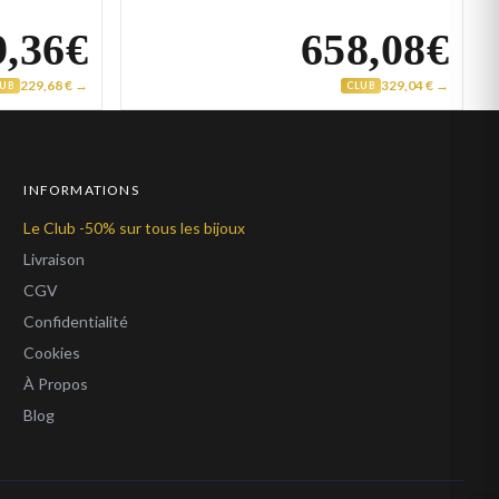
9,36€
658,08€
229,68 € →
329,04 € →
LUB
CLUB
INFORMATIONS
Le Club -50% sur tous les bijoux
Livraison
CGV
Confidentialité
Cookies
À Propos
Blog