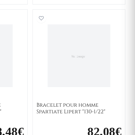
 pour homme Equestre Alexic "083-1"
Bracelet pour homme Spart
e
Bracelet pour homme
"
Spartiate Lipert "130-1/22"
8,48€
82,08€