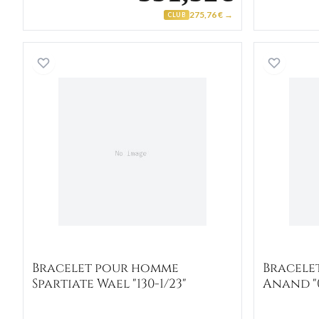
275,76 € →
CLUB
Bracelet pour homme Spartiate Wael 
Bracelet pour homme
Bracele
Spartiate Wael "130-1/23"
Anand "