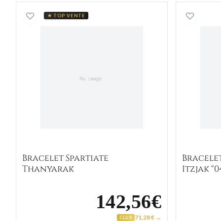
Bracelet Spartiate Thanyarak
★ TOP VENTE
Bracelet Spartiate
Bracele
Thanyarak
Itzjak "0
142,56€
71,28 € →
CLUB