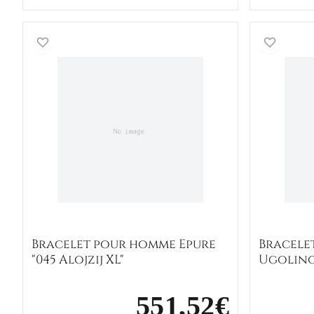
Bracelet pour homme Epure "045 Alojz
Bracelet pour homme Epure
Bracele
"045 Alojzij XL"
Ugolino 
551,52€