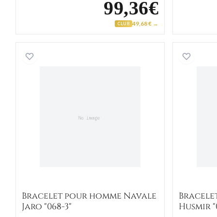
99,36€
49,68 € →
CLUB
Bracelet pour homme Navale Jaro "06
Bracelet pour homme Navale
Bracele
Jaro "068-3"
Husmir "