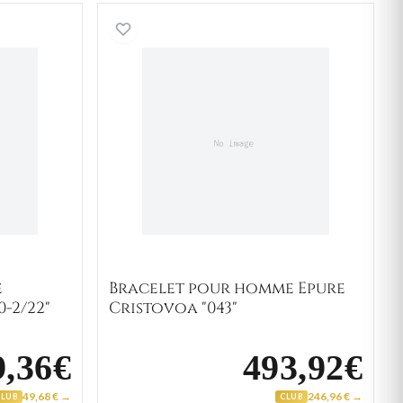
 pour homme Spartiate Zbignien "130-2/22"
Bracelet pour homme Epure
e
Bracelet pour homme Epure
0-2/22"
Cristovoa "043"
9,36€
493,92€
49,68 € →
246,96 € →
CLUB
CLUB