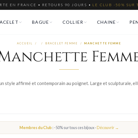
RTE EN FRANCE • RETOURS 90 JOURS •
LE CLUB -50% SUR 
ACELET
BAGUE
COLLIER
CHAINE
PE
ACCUEIL
/
/
BRACELET FEMME
/
MANCHETTE FEMME
Manchette Femm
Membres du Club
: -50% sur tous ces bijoux ·
Découvrir →