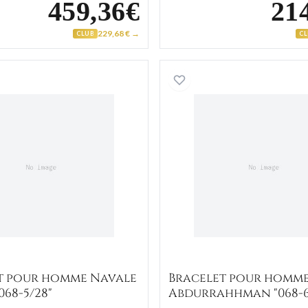
459,36€
21
229,68 € →
CLUB
C
8-3"
Bracelet pour homme Navale Husmir "068-5/28"
Bracelet
t pour homme Navale
Bracelet pour homm
068-5/28"
Abdurrahhman "068-6