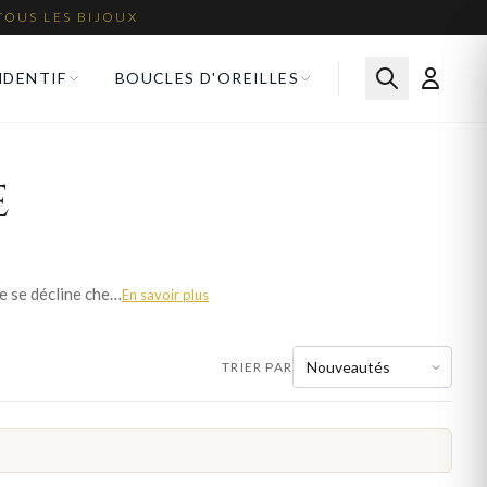
TOUS LES BIJOUX
NDENTIF
BOUCLES D'OREILLES
e
La manchette femme impose un style affirmé et contemporain au poignet. Large et sculpturale, elle se décline chez Bijoux en Vogue en or, argent 925 et plaqué or, dans des finitions polies, martelées ou ajourées. Ce bijou statement transforme la tenue la plus simple en allure couture. Chaque manchette est livrée gratuitement en France dans un écrin élégant.
En savoir plus
TRIER PAR