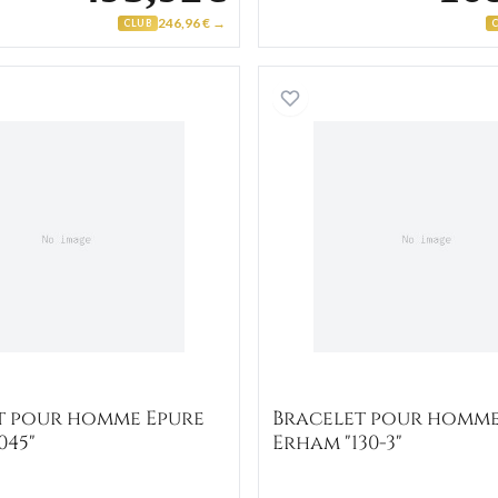
246,96 € →
CLUB
"130-1/23"
Bracelet pour homme Epure Anand "045"
Bracelet
t pour homme Epure
Bracelet pour homm
045"
Erham "130-3"