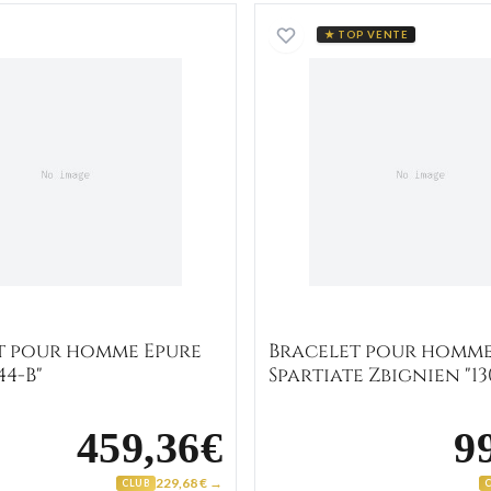
Bracelet pour homme Epure Itzjak "044-B"
Bracelet
★ TOP VENTE
t pour homme Epure
Bracelet pour homm
44-B"
Spartiate Zbignien "13
459,36€
9
229,68 € →
CLUB