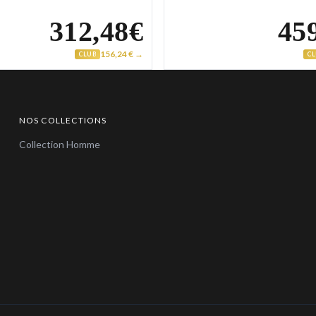
312,48€
45
156,24 € →
CLUB
C
NOS COLLECTIONS
Collection Homme