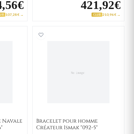
4,56€
421,92€
107,28 € →
210,96 € →
LUB
CLUB
 pour homme Navale Abdurrahhman "068-6"
Bracelet pour homme Créa
e Navale
Bracelet pour homme
"
Créateur Ismak "092-5"