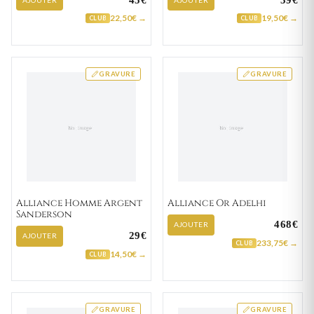
45€
39€
22,50€ →
19,50€ →
CLUB
CLUB
GRAVURE
GRAVURE
Alliance Homme Argent
Alliance Or Adelhi
Sanderson
468€
AJOUTER
29€
AJOUTER
233,75€ →
CLUB
14,50€ →
CLUB
GRAVURE
GRAVURE