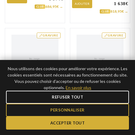
1 638€
AJOUTER
686,95€ →
CLUB
818,95€ →
CLUB
GRAVURE
GRAVURE
Nous utilisons des cookies pour améliorer votre expérience. Les
cookies essentiels sont nécessaires au fonctionnement du site.
Vous pouvez choisir d’accepter ou de refuser les cookies
optionnels.
En savoir plus
Alliance Or Blanc
Alliance Or Blanc
Deloire
Douohou
REFUSER TOUT
1 931€
2 210€
AJOUTER
AJOUTER
PERSONNALISER
965,25€ →
1 104,95€ →
CLUB
CLUB
ACCEPTER TOUT