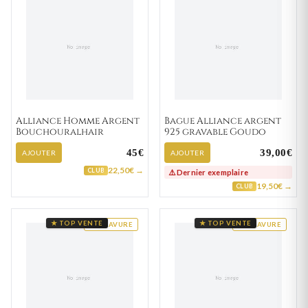
Alliance Homme Argent
Bague Alliance argent
Bouchouralhair
925 gravable Goudo
45€
39,00€
AJOUTER
AJOUTER
22,50€ →
CLUB
⚠️ Dernier exemplaire
19,50€ →
CLUB
★ TOP VENTE
★ TOP VENTE
GRAVURE
GRAVURE