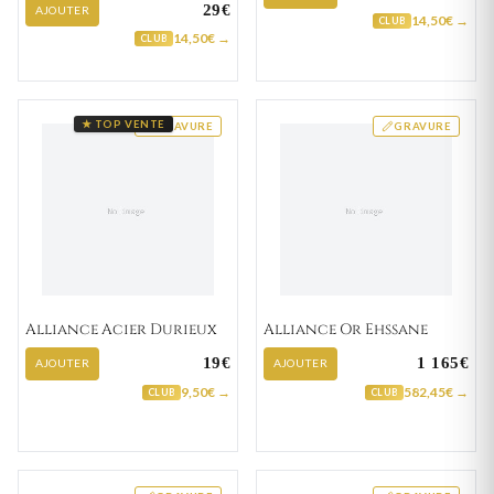
29€
AJOUTER
14,50€ →
CLUB
14,50€ →
CLUB
★ TOP VENTE
GRAVURE
GRAVURE
Alliance Acier Durieux
Alliance Or Ehssane
19€
1 165€
AJOUTER
AJOUTER
9,50€ →
582,45€ →
CLUB
CLUB