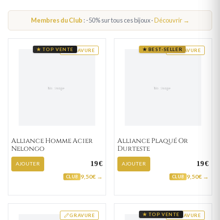
ALLIANCE OR BLANC FEMME
Membres du Club
: -50% sur tous ces bijoux ·
Découvrir →
ALLIANCE OR JAUNE FEMME
ALLIANCE OR ROSE FEMME
★ TOP VENTE
★ BEST-SELLER
GRAVURE
GRAVURE
PAR PIERRE
ALLIANCE DIAMANT FEMME
Alliance Homme Acier
Alliance Plaqué Or
Nelongo
Durteste
19€
19€
AJOUTER
AJOUTER
9,50€ →
9,50€ →
CLUB
CLUB
★ TOP VENTE
GRAVURE
GRAVURE