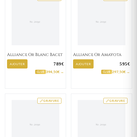
Alliance Or Blanc Bacet
Alliance Or Amayota
789€
595€
AJOUTER
AJOUTER
394,50€ →
297,50€ →
CLUB
CLUB
GRAVURE
GRAVURE