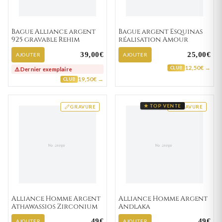
Bague Alliance argent
Bague argent Esquinas
925 gravable Rehim
réalisation Amour
39,00€
25,00€
AJOUTER
AJOUTER
12,50€ →
CLUB
⚠️ Dernier exemplaire
19,50€ →
CLUB
★ TOP VENTE
GRAVURE
GRAVURE
Alliance Homme Argent
Alliance Homme Argent
Athawassios Zirconium
Andlaka
49€
49€
AJOUTER
AJOUTER