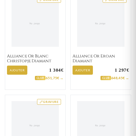
Alliance Or Blanc
Alliance Or Eroan
Christopje Diamant
Diamant
1 304€
1 297€
AJOUTER
AJOUTER
651,75€ →
648,45€ →
CLUB
CLUB
GRAVURE