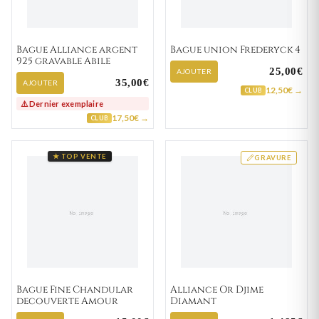
Bague Alliance argent
Bague union Frederyck 4
925 gravable Abile
25,00€
AJOUTER
35,00€
AJOUTER
12,50€ →
CLUB
⚠️ Dernier exemplaire
17,50€ →
CLUB
★ TOP VENTE
GRAVURE
Bague Fine Chandular
Alliance Or Djime
decouverte Amour
Diamant