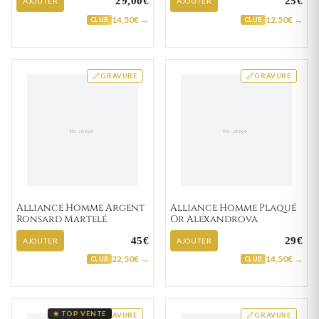
29,00€
25€
AJOUTER
AJOUTER
14,50€ →
12,50€ →
CLUB
CLUB
GRAVURE
GRAVURE
Alliance Homme Argent
Alliance Homme Plaqué
Ronsard Martelé
Or Alexandrova
45€
29€
AJOUTER
AJOUTER
22,50€ →
14,50€ →
CLUB
CLUB
★ TOP VENTE
GRAVURE
GRAVURE