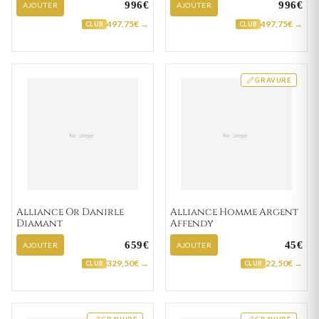
996€
996€
AJOUTER
AJOUTER
497,75€ →
497,75€ →
CLUB
CLUB
GRAVURE
Alliance Or Danirle
Alliance Homme Argent
Diamant
Affendy
659€
45€
AJOUTER
AJOUTER
329,50€ →
22,50€ →
CLUB
CLUB