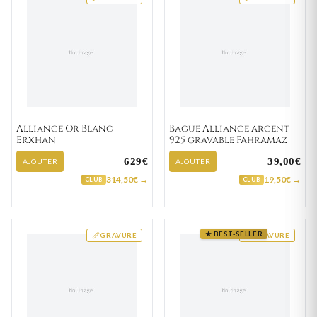
Alliance Or Blanc
Bague Alliance argent
Erxhan
925 gravable Fahramaz
629€
39,00€
AJOUTER
AJOUTER
314,50€ →
19,50€ →
CLUB
CLUB
★ BEST-SELLER
GRAVURE
GRAVURE