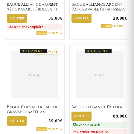
Bague Alliance argent
Bague Alliance argent
925 gravable Ebdellatif
925 gravable Gnanaseely
35,00€
29,00€
AJOUTER
AJOUTER
14,50€ →
CLUB
⚠️ Dernier exemplaire
17,50€ →
CLUB
★ TOP VENTE
★ TOP VENTE
GRAVURE
Bague Chevalière acier
Bague élégance Frieder
gravable Bastiian
89,00€
AJOUTER
59,00€
AJOUTER
Expédié 24-48h
29,50€ →
CLUB
⚠️ Dernier exemplaire