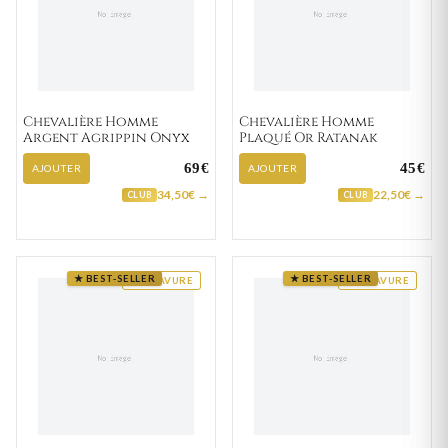
Chevalière Homme
Chevalière Homme
Argent Agrippin Onyx
Plaqué Or Ratanak
69€
45€
AJOUTER
AJOUTER
34,50€ →
22,50€ →
CLUB
CLUB
★ BEST-SELLER
★ BEST-SELLER
GRAVURE
GRAVURE