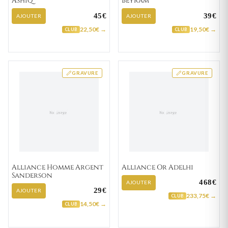
Ashiq
Beyram
45€
39€
AJOUTER
AJOUTER
22,50€ →
19,50€ →
CLUB
CLUB
GRAVURE
GRAVURE
Alliance Homme Argent
Alliance Or Adelhi
Sanderson
468€
AJOUTER
29€
AJOUTER
233,75€ →
CLUB
14,50€ →
CLUB