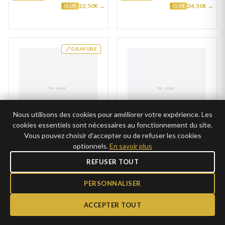
22,50€ →
24,50€ →
CLUB
CLUB
GRAVURE
Nous utilisons des cookies pour améliorer votre expérience. Les
cookies essentiels sont nécessaires au fonctionnement du site.
Vous pouvez choisir d’accepter ou de refuser les cookies
Chevalière Homme
Chevalière Homme
optionnels.
En savoir plus
Plaqué Or Aboulgasim
Plaqué Or Losombo
REFUSER TOUT
49€
55€
AJOUTER
AJOUTER
24,50€ →
27,50€ →
CLUB
CLUB
PERSONNALISER
ACCEPTER TOUT