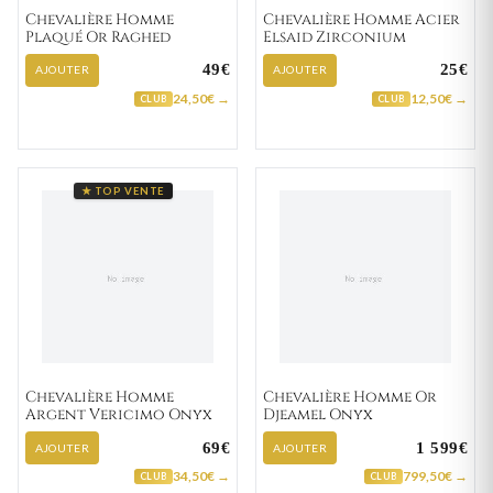
Chevalière Homme
Chevalière Homme Acier
Plaqué Or Raghed
Elsaid Zirconium
49€
25€
AJOUTER
AJOUTER
24,50€ →
12,50€ →
CLUB
CLUB
★ TOP VENTE
Chevalière Homme
Chevalière Homme Or
Argent Vericimo Onyx
Djeamel Onyx
69€
1 599€
AJOUTER
AJOUTER
34,50€ →
799,50€ →
CLUB
CLUB