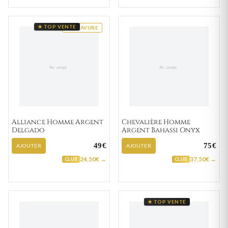
★ TOP VENTE
GRAVURE
Alliance Homme Argent
Chevalière Homme
Delgado
Argent Bahassi Onyx
49€
75€
AJOUTER
AJOUTER
24,50€ →
37,50€ →
CLUB
CLUB
★ TOP VENTE