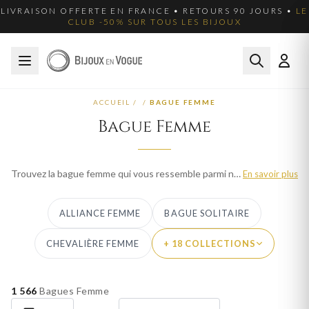
LIVRAISON OFFERTE EN FRANCE • RETOURS 90 JOURS •
LE
CLUB -50% SUR TOUS LES BIJOUX
ACCUEIL
/
/
BAGUE FEMME
Bague Femme
Trouvez la bague femme qui vous ressemble parmi notre collection en or, argent et plaqué or. Bijoux en Vogue réunit solitaires, alliances, anneaux fins et bagues cocktail pour chaque moment de vie. Nos créations de joaillerie française se distinguent par la pureté de leurs lignes et la qualité de leurs sertissages. Livraison offerte et retours gratuits sous 90 jours pour choisir en toute sérénité.
En savoir plus
ALLIANCE FEMME
BAGUE SOLITAIRE
CHEVALIÈRE FEMME
+ 18 COLLECTIONS
1 566
Bagues Femme
PAR MATIÈRE