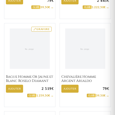
79€
2 445€
AJOUTER
AJOUTER
39,50€ →
1 222,50€ →
CLUB
CLUB
GRAVURE
Bague Homme Or Jaune et
Chevalière Homme
Blanc Roselo Diamant
Argent Arialdo
2 519€
79€
AJOUTER
AJOUTER
1 259,50€ →
39,50€ →
CLUB
CLUB