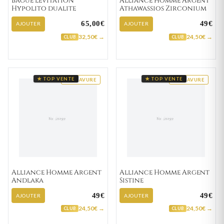
Bague levitation
Alliance Homme Argent
Hypolito dualite
Athawassios Zirconium
65,00€
49€
AJOUTER
AJOUTER
32,50€ →
24,50€ →
CLUB
CLUB
★ TOP VENTE
★ TOP VENTE
GRAVURE
GRAVURE
Alliance Homme Argent
Alliance Homme Argent
Andlaka
Sistine
49€
49€
AJOUTER
AJOUTER
24,50€ →
24,50€ →
CLUB
CLUB