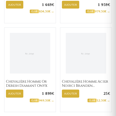
1 669€
1 959€
AJOUTER
AJOUTER
834,50€ →
979,50€ →
CLUB
CLUB
Chevalière Homme Or
Chevalière Homme Acier
Debesh Diamant Onyx
Noirci Branden
Turquoise
1 899€
25€
AJOUTER
AJOUTER
949,50€ →
12,50€ →
CLUB
CLUB