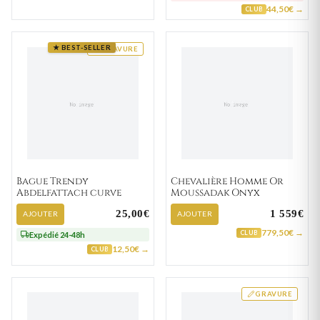
44,50€ →
CLUB
★ BEST-SELLER
GRAVURE
Bague Trendy
Chevalière Homme Or
Abdelfattach curve
Moussadak Onyx
25,00€
1 559€
AJOUTER
AJOUTER
779,50€ →
CLUB
Expédié 24-48h
12,50€ →
CLUB
GRAVURE