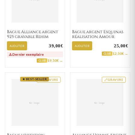
Bague Alliance argent
Bague argent Esquinas
925 gravable Rehim
réalisation Amour
39,00€
25,00€
AJOUTER
AJOUTER
12,50€ →
CLUB
⚠️ Dernier exemplaire
19,50€ →
CLUB
★ BEST-SELLER
GRAVURE
GRAVURE