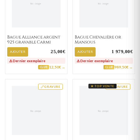
Bague Alliance argent
Bague Chevalière or
925 gravable Carmi
Mansous
25,00€
1 979,00€
AJOUTER
AJOUTER
⚠️ Dernier exemplaire
⚠️ Dernier exemplaire
12,50€ →
989,50€ →
CLUB
CLUB
★ TOP VENTE
GRAVURE
GRAVURE