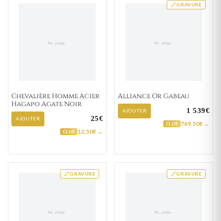
GRAVURE
Chevalière Homme Acier
Alliance Or Gabeau
Hagapo Agate Noir
1 539€
AJOUTER
25€
AJOUTER
769,50€ →
CLUB
12,50€ →
CLUB
GRAVURE
GRAVURE