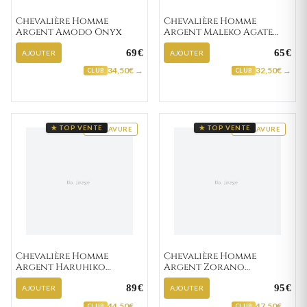
Chevalière Homme
Chevalière Homme
Argent Amodo Onyx
Argent Maleko Agate
Noir
69€
65€
AJOUTER
AJOUTER
34,50€ →
32,50€ →
CLUB
CLUB
★ TOP VENTE
★ TOP VENTE
GRAVURE
GRAVURE
Chevalière Homme
Chevalière Homme
Argent Haruhiko
Argent Zorano
Zirconium
Zirconium
89€
95€
AJOUTER
AJOUTER
44,50€ →
47,50€ →
CLUB
CLUB