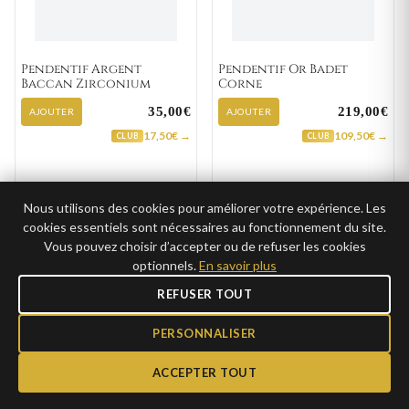
Pendentif Argent
Pendentif Or Badet
Baccan Zirconium
Corne
35,00€
219,00€
AJOUTER
AJOUTER
17,50€ →
109,50€ →
CLUB
CLUB
Nous utilisons des cookies pour améliorer votre expérience. Les
cookies essentiels sont nécessaires au fonctionnement du site.
Vous pouvez choisir d’accepter ou de refuser les cookies
optionnels.
En savoir plus
REFUSER TOUT
PERSONNALISER
ACCEPTER TOUT
Pendentif Or Balen
Pendentif Or Fostin