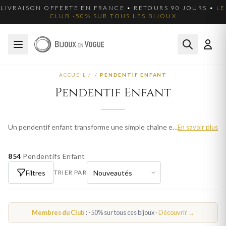
LIVRAISON OFFERTE EN FRANCE • RETOURS 90 JOURS •
LE
CLUB -50% SUR TOUS LES BIJOUX
ACCUEIL
/
/
PENDENTIF ENFANT
Pendentif Enfant
Un pendentif enfant transforme une simple chaîne en un bijou chargé de sens. Bijoux en Vogue propose des pendentifs enfant en or et argent aux motifs enchanteurs : ange gardien, cœur, étoile, trèfle et initiale. Parfaits pour un baptême, un anniversaire ou une communion, ces pendentifs peuvent être gravés au dos pour un souvenir éternel. Fabrication française et livraison offerte.
En savoir plus
854
Pendentifs Enfant
Filtres
TRIER PAR
Membres du Club
: -50% sur tous ces bijoux ·
Découvrir →