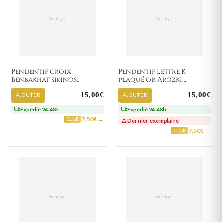
Pendentif croix
Pendentif Lettre K
Benbakhat sikinos
plaqué or Arozki
Religieux
traditionnel
15,00€
15,00€
AJOUTER
AJOUTER
Expédié 24-48h
Expédié 24-48h
7,50€ →
CLUB
⚠️ Dernier exemplaire
7,50€ →
CLUB