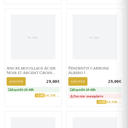
Ancre mouillage Acier
Pendentif carbone
Noir et Argent Gbohi
Albero 1
Marine Strass Ancre
29,00€
29,00€
Marine
AJOUTER
AJOUTER
Expédié 24-48h
Expédié 24-48h
14,50€ →
CLUB
⚠️ Dernier exemplaire
14,50€ →
CLUB