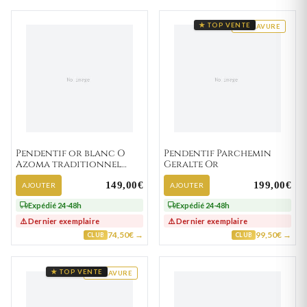
★ TOP VENTE
GRAVURE
Pendentif or blanc O
Pendentif Parchemin
Azoma traditionnel
Geralte Or
Lettre O
149,00€
199,00€
AJOUTER
AJOUTER
Expédié 24-48h
Expédié 24-48h
⚠️ Dernier exemplaire
⚠️ Dernier exemplaire
74,50€ →
99,50€ →
CLUB
CLUB
★ TOP VENTE
GRAVURE