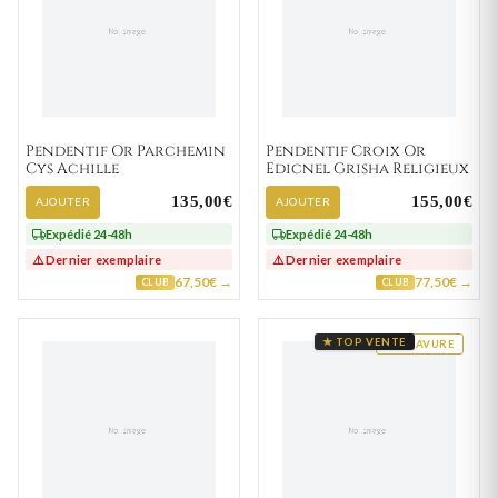
Pendentif Or Parchemin
Pendentif Croix Or
Cys Achille
Edicnel Grisha Religieux
135,00€
155,00€
AJOUTER
AJOUTER
Expédié 24-48h
Expédié 24-48h
⚠️ Dernier exemplaire
⚠️ Dernier exemplaire
67,50€ →
77,50€ →
CLUB
CLUB
★ TOP VENTE
GRAVURE