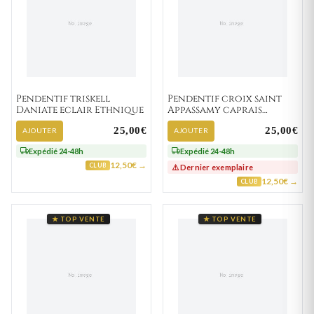
Pendentif triskell
Pendentif croix saint
Daniate eclair Ethnique
Appassamy caprais
Religieux
25,00€
25,00€
AJOUTER
AJOUTER
Expédié 24-48h
Expédié 24-48h
12,50€ →
CLUB
⚠️ Dernier exemplaire
12,50€ →
CLUB
★ TOP VENTE
★ TOP VENTE