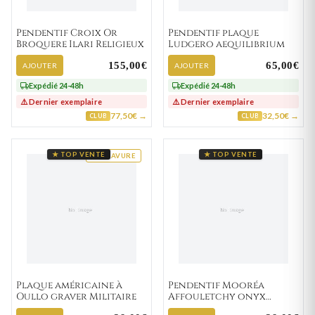
Pendentif Croix Or
Pendentif plaque
Broquere Ilari Religieux
Ludgero aequilibrium
155,00€
65,00€
AJOUTER
AJOUTER
Expédié 24-48h
Expédié 24-48h
⚠️ Dernier exemplaire
⚠️ Dernier exemplaire
77,50€ →
32,50€ →
CLUB
CLUB
★ TOP VENTE
★ TOP VENTE
GRAVURE
Plaque américaine à
Pendentif Mooréa
Oullo graver Militaire
Affouletchy onyx
Ethnique Totem