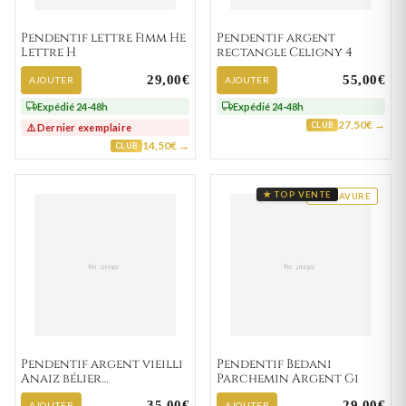
Pendentif lettre Fimm He
Pendentif argent
Lettre H
rectangle Celigny 4
29,00€
55,00€
AJOUTER
AJOUTER
Expédié 24-48h
Expédié 24-48h
27,50€ →
CLUB
⚠️ Dernier exemplaire
14,50€ →
CLUB
★ TOP VENTE
GRAVURE
Pendentif argent vieilli
Pendentif Bedani
Anaiz bélier
Parchemin Argent Gi
Astrologique
35,00€
29,00€
AJOUTER
AJOUTER