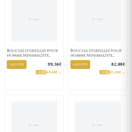
Boucles d'oreilles pour
Boucles d'oreilles pour
homme Minimaliste
homme Minimaliste
Abdelmoumin "135-12"
Abdeleaziz "135-21"
99,36€
82,08€
AJOUTER
AJOUTER
49,68€ →
41,04€ →
CLUB
CLUB