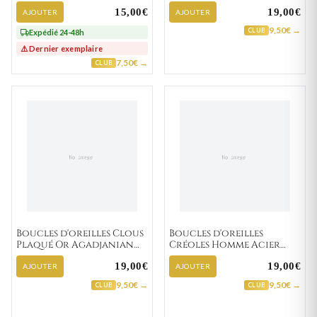
de café
15,00€
19,00€
AJOUTER
AJOUTER
BOUCLES D'OREILLES ÉTOILE FEMME
9,50€ →
CLUB
Expédié 24-48h
BOUCLES D'OREILLES PLUME FEMME
⚠️ Dernier exemplaire
7,50€ →
CLUB
BOUCLES D'OREILLES ANIMAUX FEMME
BOUCLES D'OREILLES COEUR ENTRELACÉ
Boucles d'oreilles Clous
Boucles d'oreilles
Plaqué Or Agadjanian
Créoles Homme Acier
Diamètre 6mm
Florival IP noir
19,00€
19,00€
Zirconium
Diamètre 13mm
AJOUTER
AJOUTER
9,50€ →
9,50€ →
CLUB
CLUB