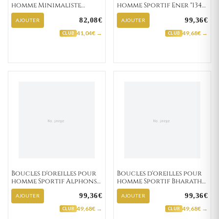
homme Minimaliste
homme Sportif Ener "134-
Bernarous "135-61"
1"
82,08€
99,36€
AJOUTER
AJOUTER
41,04€ →
49,68€ →
CLUB
CLUB
Boucles d'oreilles pour
Boucles d'oreilles pour
homme Sportif Alphonse
homme Sportif Bharath
"134-2"
"134-3"
99,36€
99,36€
AJOUTER
AJOUTER
49,68€ →
49,68€ →
CLUB
CLUB