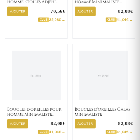
homme Etoiles Adjehi
homme Minimaliste
"133-3"
Arigo "135-11"
70,56€
82,08€
AJOUTER
AJOUTER
35,28€ →
41,04€ →
CLUB
CLUB
Boucles d'oreilles pour
Boucles d'oreilles Galas
homme Minimaliste
minimaliste
Boukalfa "135-31"
82,08€
82,08€
AJOUTER
AJOUTER
41,04€ →
41,04€ →
CLUB
CLUB