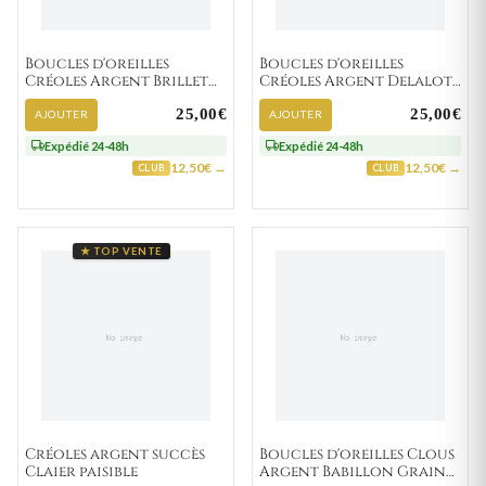
BOUCLES D'OREILLES TOPAZE FEMME
Boucles d'oreilles
Boucles d'oreilles
Créoles Argent Brillet
Créoles Argent Delalot
BOUCLES D'OREILLES ÉMERAUDE FEMME
Texturé
Texturé
25,00€
25,00€
AJOUTER
AJOUTER
BOUCLES D'OREILLES AMÉTHYSTE FEMME
Expédié 24-48h
Expédié 24-48h
12,50€ →
12,50€ →
CLUB
CLUB
BOUCLES D'OREILLES CRISTAL FEMME
BOUCLES D'OREILLES DIAMANT
★ TOP VENTE
BOUCLES D'OREILLES ZIRCONIUM
PAR THÈME
BOUCLES D'OREILLES COEUR FEMME
BOUCLES D'OREILLES INFINI FEMME
Créoles argent succès
Boucles d'oreilles Clous
BOUCLES D'OREILLES ARBRE DE VIE
Claier paisible
Argent Babillon Graine