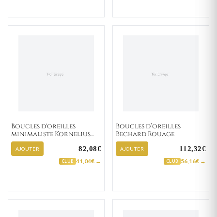
Boucles d'oreilles
Boucles d’oreilles
minimaliste Kornelius
Bechard Rouage
carrées
82,08€
112,32€
AJOUTER
AJOUTER
41,04€ →
56,16€ →
CLUB
CLUB