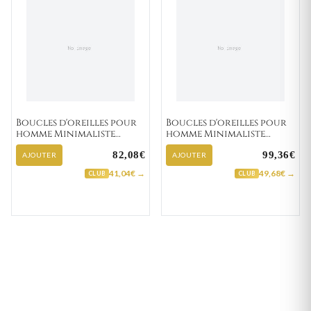
Boucles d'oreilles pour
Boucles d'oreilles pour
homme Minimaliste
homme Minimaliste
Arturos "135-32"
Xiaomo "135-62"
82,08€
99,36€
AJOUTER
AJOUTER
41,04€ →
49,68€ →
CLUB
CLUB