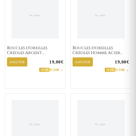
Boucles d'oreilles
Boucles d'oreilles
Créoles Argent
Créoles Homme Acier
Danwantee
Antonietto IP noir
19,00€
19,00€
Diamètre 13mm
AJOUTER
AJOUTER
9,50€ →
9,50€ →
CLUB
CLUB