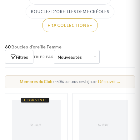
BOUCLES D'OREILLES DEMI-CRÉOLES
+ 19 COLLECTIONS
60
Boucles d'oreille Femme
PAR MATIÈRE
Filtres
TRIER PAR
BOUCLES D'OREILLES OR FEMME
BOUCLES D'OREILLES ARGENT FEMME
Membres du Club
: -50% sur tous ces bijoux ·
Découvrir →
BOUCLES D'OREILLES PLAQUÉ OR
BOUCLES D'OREILLES ACIER FEMME
★ TOP VENTE
PAR PIERRE
BOUCLES D'OREILLES SAPHIR FEMME
BOUCLES D'OREILLES RUBIS FEMME