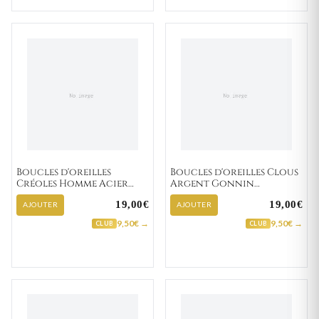
Boucles d'oreilles
Boucles d'oreilles Clous
Créoles Homme Acier
Argent Gonnin
Doré Felipe IP blanc,noir
Zirconium
19,00€
19,00€
Diamètre 13mm
AJOUTER
AJOUTER
9,50€ →
9,50€ →
CLUB
CLUB