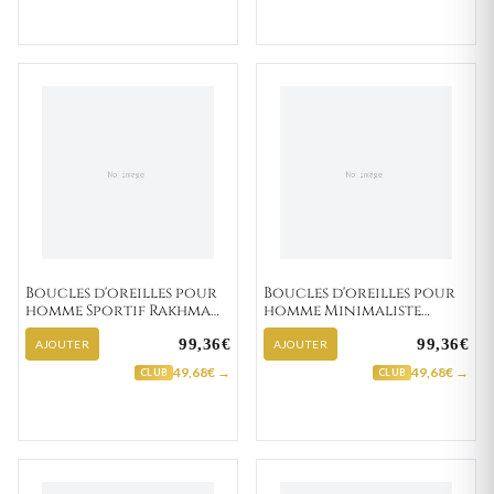
Boucles d'oreilles pour
Boucles d'oreilles pour
homme Sportif Rakhman
homme Minimaliste
"134-4"
Elikplim "135-22"
99,36€
99,36€
AJOUTER
AJOUTER
49,68€ →
49,68€ →
CLUB
CLUB