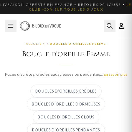
LIVRAISON OFFERTE EN FRANCE • RETOURS 90 JOURS •
LE
CLUB -50% SUR TOUS LES BIJOUX
ACCUEIL
/
/
BOUCLES D'OREILLES FEMME
Boucle d'oreille Femme
Puces discrètes, créoles audacieuses ou pendantes raffinées : les boucles d'oreilles femme Bijoux en Vogue illuminent chaque visage. Notre collection en or, argent 925 et plaqué or couvre tous les styles, du classique au contemporain. Les systèmes de fermeture sécurisés assurent un port confortable toute la journée. Livraison offerte en France et satisfait ou remboursé sous 90 jours.
En savoir plus
BOUCLES D'OREILLES CRÉOLES
BOUCLES D'OREILLES DORMEUSES
BOUCLES D'OREILLES CLOUS
BOUCLES D'OREILLES PENDANTES