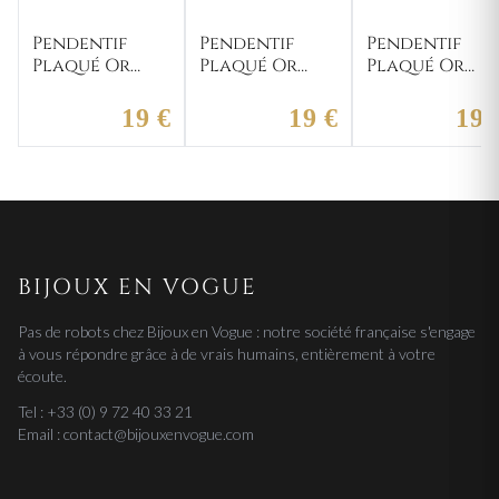
Pendentif
Pendentif
Pendentif
Plaqué Or
Plaqué Or
Plaqué Or
Croix du
Lettre G
Lettre
Languedoc
19 €
19 €
19 
BIJOUX EN VOGUE
Pas de robots chez Bijoux en Vogue : notre société française s'engage
à vous répondre grâce à de vrais humains, entièrement à votre
écoute.
Tel : +33 (0) 9 72 40 33 21
Email : contact@bijouxenvogue.com