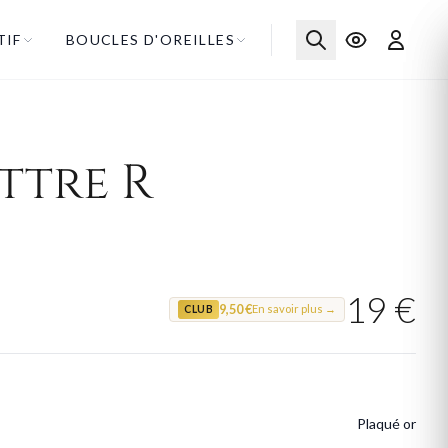
TIF
BOUCLES D'OREILLES
ttre R
19 €
9,50 €
En savoir plus →
CLUB
Plaqué or