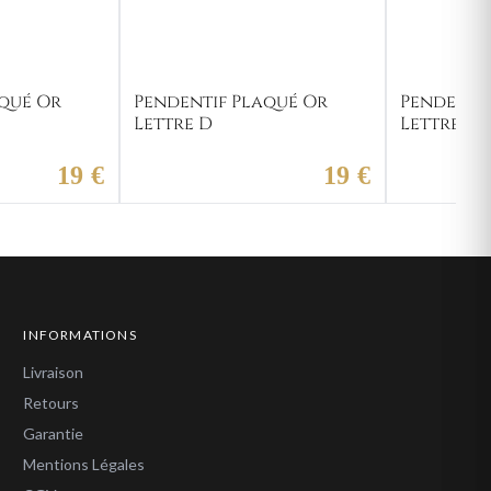
qué Or
Pendentif Plaqué Or
Pendenti
Lettre D
Lettre C
19 €
19 €
INFORMATIONS
Livraison
Retours
Garantie
Mentions Légales