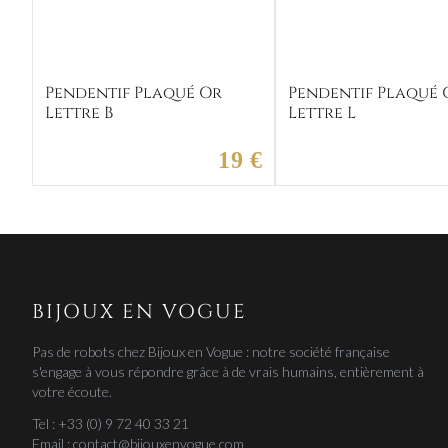
Pendentif Plaqué Or
Pendentif Plaqué 
Lettre B
Lettre L
19 €
BIJOUX EN VOGUE
Pas de robots chez Bijoux en Vogue : notre société française
s'engage à vous répondre grâce à de vrais humains, entièrement à
votre écoute.
Tel : +33 (0) 9 72 40 33 21
Email : contact@bijouxenvogue.com