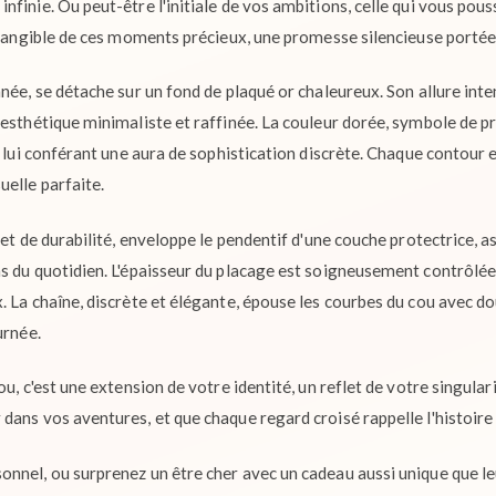
nfinie. Ou peut-être l'initiale de vos ambitions, celle qui vous pou
o tangible de ces moments précieux, une promesse silencieuse porté
nnée, se détache sur un fond de plaqué or chaleureux. Son allure int
 esthétique minimaliste et raffinée. La couleur dorée, symbole de p
, lui conférant une aura de sophistication discrète. Chaque contour 
uelle parfaite.
 et de durabilité, enveloppe le pendentif d'une couche protectrice, a
s du quotidien. L'épaisseur du placage est soigneusement contrôlée
. La chaîne, discrète et élégante, épouse les courbes du cou avec do
urnée.
ou, c'est une extension de votre identité, un reflet de votre singular
ans vos aventures, et que chaque regard croisé rappelle l'histoire qu
nnel, ou surprenez un être cher avec un cadeau aussi unique que leu