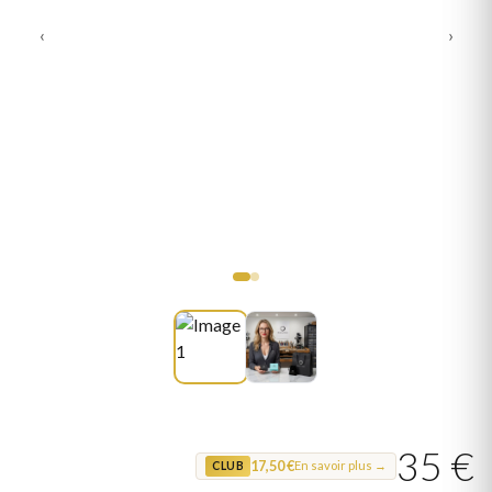
‹
›
35 €
17,50 €
En savoir plus →
CLUB