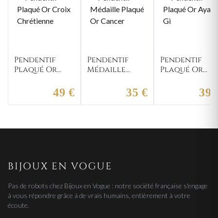
Pendentif
Pendentif
Pendentif
Plaqué Or
Médaille
Plaqué Or
Croix
Plaqué Or
Ayayi Gi
Chrétienne
Cancer
49 €
35 €
39 
BIJOUX EN VOGUE
Pas de robots chez Bijoux en Vogue : notre société française s'engage
à vous répondre grâce à de vrais humains, entièrement à votre
écoute.