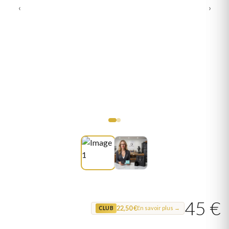
‹
›
45 €
22,50 €
En savoir plus →
CLUB