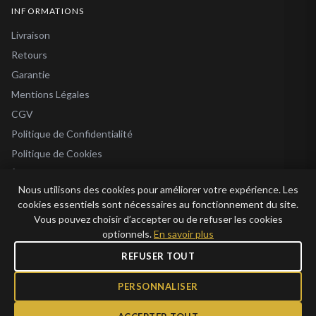
INFORMATIONS
Livraison
Retours
Garantie
Mentions Légales
CGV
Politique de Confidentialité
Politique de Cookies
À Propos
Nous utilisons des cookies pour améliorer votre expérience. Les
Blog
cookies essentiels sont nécessaires au fonctionnement du site.
Vous pouvez choisir d’accepter ou de refuser les cookies
optionnels.
En savoir plus
REFUSER TOUT
© 2026 Bijoux en Vogue. Tous droits réservés.
Bijoux en Vogue SAS · SIRET 915 286 975 00015 · RCS Antibes · TVA FR69 915
PERSONNALISER
286 975 · Capital 1 000 €