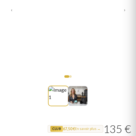
‹
›
135 €
67,50 €
En savoir plus →
CLUB