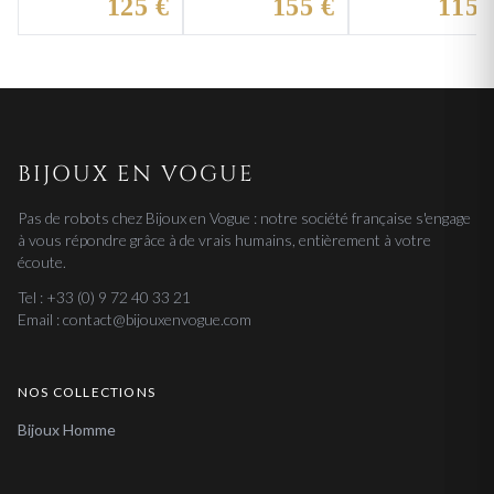
125 €
155 €
115 
Religieux
BIJOUX EN VOGUE
Pas de robots chez Bijoux en Vogue : notre société française s'engage
à vous répondre grâce à de vrais humains, entièrement à votre
écoute.
Tel : +33 (0) 9 72 40 33 21
Email : contact@bijouxenvogue.com
NOS COLLECTIONS
Bijoux Homme