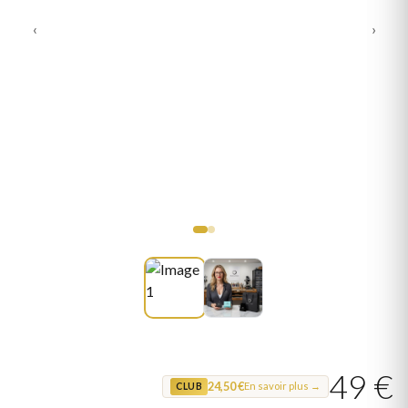
‹
›
49 €
24,50 €
En savoir plus →
CLUB