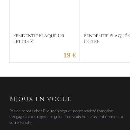
Pendentif Plaqué Or
Pendentif Plaqué 
Lettre Z
Lettre
19 €
BIJOUX EN VOGUE
Pas de robots chez Bijoux en Vogue : notre société française
s'engage à vous répondre grâce à de vrais humains, entièrement à
votre écoute.