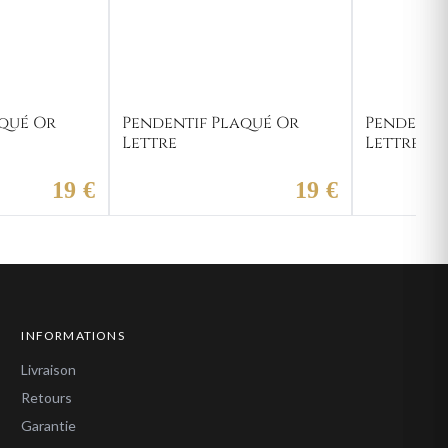
qué Or
Pendentif Plaqué Or
Pendenti
Lettre
Lettre U
19 €
19 €
INFORMATIONS
Livraison
Retours
Garantie