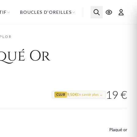
TIF
BOUCLES D'OREILLES
 PLOR
qué Or
19 €
9,50 €
En savoir plus →
CLUB
Plaqué or