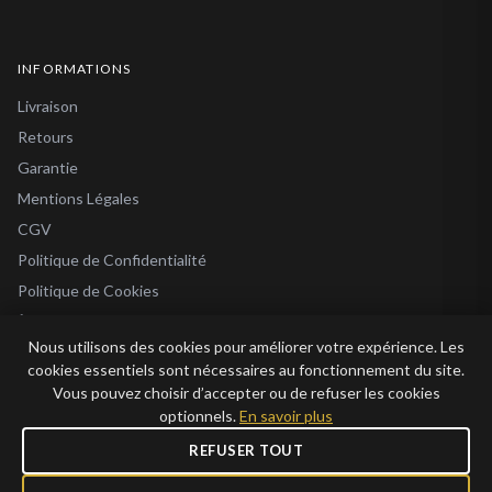
INFORMATIONS
Livraison
Retours
Garantie
Mentions Légales
CGV
Politique de Confidentialité
Politique de Cookies
À Propos
Nous utilisons des cookies pour améliorer votre expérience. Les
Blog
cookies essentiels sont nécessaires au fonctionnement du site.
Vous pouvez choisir d’accepter ou de refuser les cookies
optionnels.
En savoir plus
REFUSER TOUT
© 2026 Bijoux en Vogue. Tous droits réservés.
Bijoux en Vogue SAS · SIRET 915 286 975 00015 · RCS Antibes · TVA FR69 915