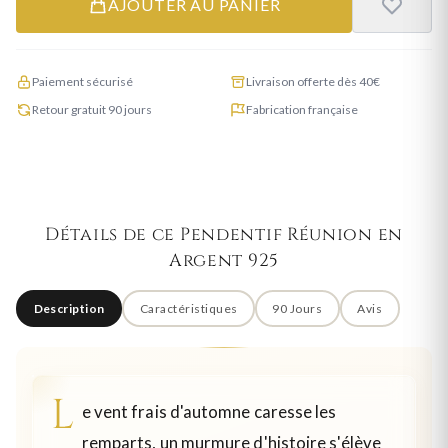
AJOUTER AU PANIER
Paiement sécurisé
Livraison offerte dès 40€
Retour gratuit 90 jours
Fabrication française
Détails de ce Pendentif Réunion en
Argent 925
Description
Caractéristiques
90 Jours
Avis
L
e vent frais d'automne caresse les
remparts, un murmure d'histoire s'élève