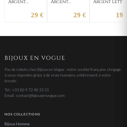
Argent
Argent
Argent Lettr
Ballon
Ballon Rugby
Minimaliste
Football
29 €
29 €
19 
BIJOUX EN VOGUE
Pas de robots chez Bijoux en Vogue : notre société française s'engage
à vous répondre grâce à de vrais humains, entièrement à votre
écoute.
Tel : +33 (0) 9 72 40 33 21
Email : contact@bijouxenvogue.com
NOS COLLECTIONS
Bijoux Homme