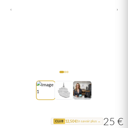
‹
›
25 €
12,50 €
En savoir plus →
CLUB