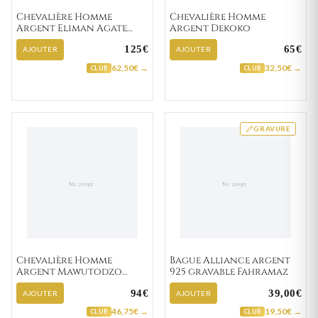
Chevalière Homme
Chevalière Homme
Argent Eliman Agate
Argent Dekoko
Noir
125€
65€
AJOUTER
AJOUTER
62,50€ →
32,50€ →
CLUB
CLUB
GRAVURE
Chevalière Homme
Bague Alliance argent
Argent Mawutodzo
925 gravable Fahramaz
Lapidé Brossé
94€
39,00€
AJOUTER
AJOUTER
46,75€ →
19,50€ →
CLUB
CLUB