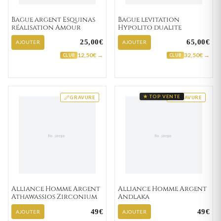
Bague argent Esquinas
Bague levitation
réalisation Amour
Hypolito dualite
25,00€
65,00€
AJOUTER
AJOUTER
12,50€ →
32,50€ →
CLUB
CLUB
★ TOP VENTE
GRAVURE
GRAVURE
Alliance Homme Argent
Alliance Homme Argent
Athawassios Zirconium
Andlaka
49€
49€
AJOUTER
AJOUTER