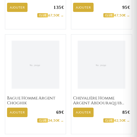
Noir
135€
95€
AJOUTER
AJOUTER
67,50€ →
47,50€ →
CLUB
CLUB
Bague Homme Argent
Chevalière Homme
Choghik
Argent Abdouraquib
Agate Noir
69€
85€
AJOUTER
AJOUTER
34,50€ →
42,50€ →
CLUB
CLUB