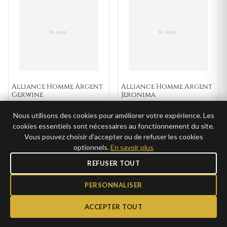
Alliance Homme Argent
Alliance Homme Argent
Gerwine
Jeronima
39€
39€
AJOUTER
AJOUTER
Nous utilisons des cookies pour améliorer votre expérience. Les
19,50€ →
19,50€ →
CLUB
CLUB
cookies essentiels sont nécessaires au fonctionnement du site.
Vous pouvez choisir d’accepter ou de refuser les cookies
optionnels.
En savoir plus
REFUSER TOUT
GRAVURE
GRAVURE
PERSONNALISER
ACCEPTER TOUT