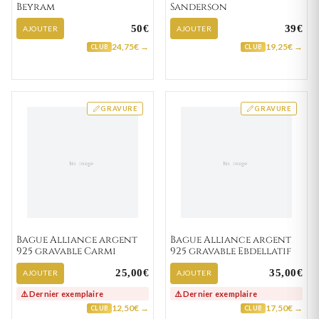
Beyram
Sanderson
50€
39€
AJOUTER
AJOUTER
24,75€ →
19,25€ →
CLUB
CLUB
GRAVURE
GRAVURE
Bague Alliance argent
Bague Alliance argent
925 gravable Carmi
925 gravable Ebdellatif
25,00€
35,00€
AJOUTER
AJOUTER
⚠️ Dernier exemplaire
⚠️ Dernier exemplaire
12,50€ →
17,50€ →
CLUB
CLUB