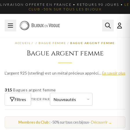
LIVRAISON OFFERTE EN FRANCE • RETOURS 90 JOURS •
LE
CLUB -50% SUR TOUS LES BIJOUX
ACCUEIL
/
/
BAGUE FEMME
/
BAGUE ARGENT FEMME
Bague argent femme
L'argent 925 (sterling) est un métal précieux apprécié pour son éclat blanc et sa polyvalence. Nos bagues en argent femme allient élégance classique et modernité, à des prix accessibles. Parcourez plus de 1127 modèles pour femme et trouvez votre bijou idéal. Livraison offerte en France métropolitaine.
En savoir plus
315
Bagues argent femme
Filtres
TRIER PAR
Membres du Club
: -50% sur tous ces bijoux ·
Découvrir →