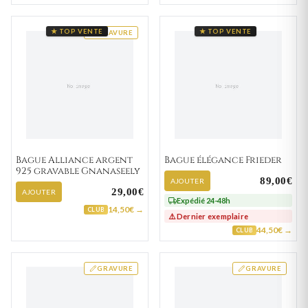
★ TOP VENTE
★ TOP VENTE
GRAVURE
Bague Alliance argent
Bague élégance Frieder
925 gravable Gnanaseely
89,00€
AJOUTER
29,00€
AJOUTER
Expédié 24-48h
14,50€ →
CLUB
⚠️ Dernier exemplaire
44,50€ →
CLUB
GRAVURE
GRAVURE