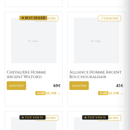
★ BEST-SELLER
GRAVURE
GRAVURE
Chevalière Homme
Alliance Homme Argent
Argent Wiltord
Bouchouralhair
69€
45€
AJOUTER
AJOUTER
34,50€ →
22,50€ →
CLUB
CLUB
★ TOP VENTE
★ TOP VENTE
GRAVURE
GRAVURE