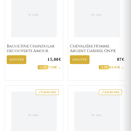
Bague Fine Chandular
Chevalière Homme
decouverte Amour
Argent Gabirel Onyx
15,00€
87€
AJOUTER
AJOUTER
7,50€ →
43,45€ →
CLUB
CLUB
GRAVURE
GRAVURE