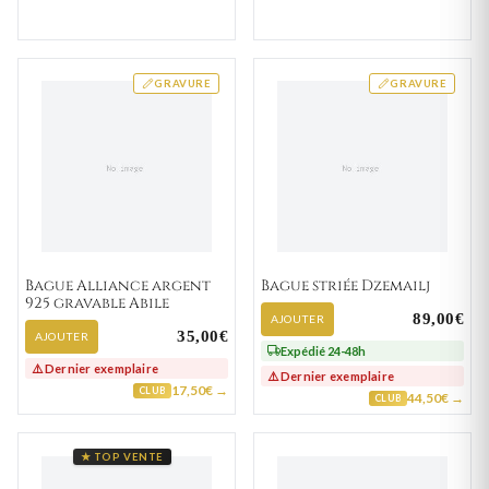
GRAVURE
GRAVURE
Bague Alliance argent
Bague striée Dzemailj
925 gravable Abile
89,00€
AJOUTER
35,00€
AJOUTER
Expédié 24-48h
⚠️ Dernier exemplaire
⚠️ Dernier exemplaire
17,50€ →
CLUB
44,50€ →
CLUB
★ TOP VENTE