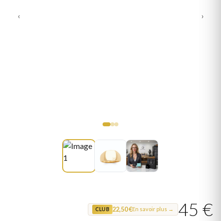
‹
›
45 €
22,50 €
En savoir plus →
CLUB