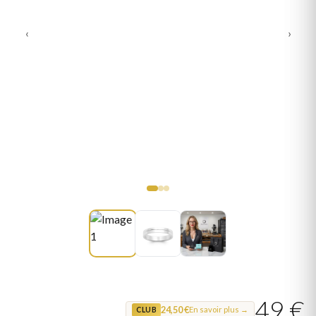
‹
›
49 €
24,50 €
En savoir plus →
CLUB