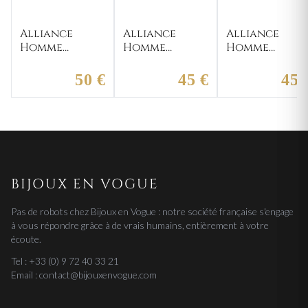
Alliance
Alliance
Alliance
Homme
Homme
Homme
Argent
Argent
Argent Ashiq
Beyram
Bouchouralhair
50 €
45 €
45 
BIJOUX EN VOGUE
Pas de robots chez Bijoux en Vogue : notre société française s'engage
à vous répondre grâce à de vrais humains, entièrement à votre
écoute.
Tel : +33 (0) 9 72 40 33 21
Email : contact@bijouxenvogue.com