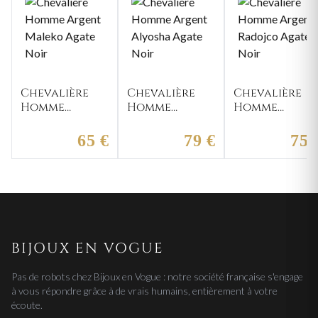
Chevalière
Chevalière
Chevalière
Homme
Homme
Homme
Argent
Argent
Argent
Maleko Agate
Alyosha Agate
Radojco
65 €
79 €
75 
Noir
Noir
Agate Noir
BIJOUX EN VOGUE
Pas de robots chez Bijoux en Vogue : notre société française s'engage
à vous répondre grâce à de vrais humains, entièrement à votre
écoute.