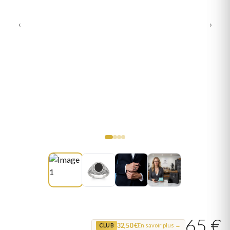
‹
›
65 €
32,50 €
En savoir plus →
CLUB