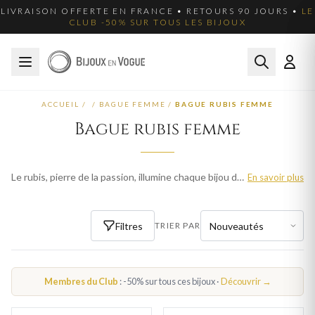
LIVRAISON OFFERTE EN FRANCE • RETOURS 90 JOURS •
LE
CLUB -50% SUR TOUS LES BIJOUX
ACCUEIL
/
/
BAGUE FEMME
/
BAGUE RUBIS FEMME
Bague rubis femme
Le rubis, pierre de la passion, illumine chaque bijou de sa couleur rouge intense. Nos bagues rubis femme sont des pièces d'exception qui ne laissent personne indifférent. Parcourez plus de 41 modèles pour femme et trouvez la pièce qui sublimera votre style. Livraison offerte en France métropolitaine.
En savoir plus
Filtres
TRIER PAR
Membres du Club
: -50% sur tous ces bijoux ·
Découvrir →