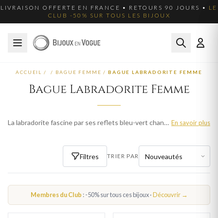
LIVRAISON OFFERTE EN FRANCE • RETOURS 90 JOURS •
LE
CLUB -50% SUR TOUS LES BIJOUX
ACCUEIL
/
/
BAGUE FEMME
/
BAGUE LABRADORITE FEMME
Bague Labradorite Femme
La labradorite fascine par ses reflets bleu-vert changeants, phénomène unique en joaillerie. Nos bagues labradorite femme en or et argent 925 capturent cette magie minérale dans des montures élégantes.
En savoir plus
Filtres
TRIER PAR
Membres du Club
: -50% sur tous ces bijoux ·
Découvrir →