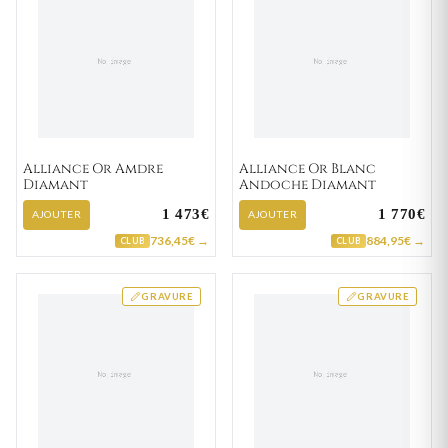
Alliance Or Amdre
Alliance Or Blanc
Diamant
Andoche Diamant
1 473€
1 770€
AJOUTER
AJOUTER
736,45€ →
884,95€ →
CLUB
CLUB
GRAVURE
GRAVURE