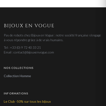
BIJOUX EN VOGUE
Pas de robots chez Bijoux en Vogue : notre société française s'engage
à vous répondre grâce à de vrais humains.
Tel : +33 (0) 9 72 40 33 21
Email : contact@bijouxenvogue.com
NOS COLLECTIONS
Collection Homme
INFORMATIONS
Le Club -50% sur tous les bijoux