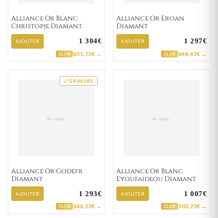
Alliance Or Blanc
Alliance Or Eroan
Christopje Diamant
Diamant
1 304€
1 297€
AJOUTER
AJOUTER
651,75€ →
648,45€ →
CLUB
CLUB
GRAVURE
Alliance Or Godefr
Alliance Or Blanc
Diamant
Eyoufaideou Diamant
1 293€
1 007€
AJOUTER
AJOUTER
646,25€ →
503,25€ →
CLUB
CLUB