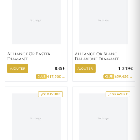
Alliance Or Easter
Alliance Or Blanc
Diamant
Dalavone Diamant
835€
1 319€
AJOUTER
AJOUTER
417,50€ →
659,45€ →
CLUB
CLUB
GRAVURE
GRAVURE