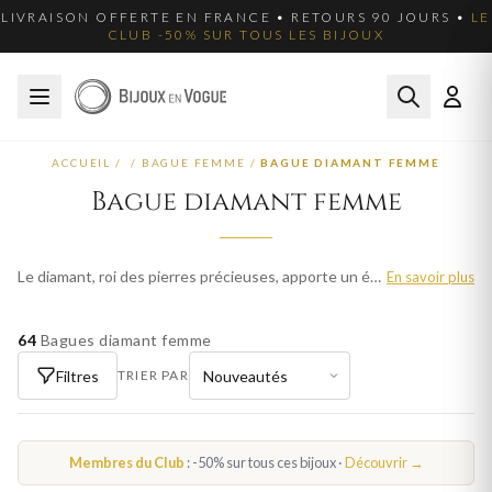
LIVRAISON OFFERTE EN FRANCE • RETOURS 90 JOURS •
LE
CLUB -50% SUR TOUS LES BIJOUX
ACCUEIL
/
/
BAGUE FEMME
/
BAGUE DIAMANT FEMME
Bague diamant femme
Le diamant, roi des pierres précieuses, apporte un éclat incomparable à chaque bijou. Nos bagues diamant femme sont sertis avec précision pour maximiser la brillance de chaque pierre. Parcourez plus de 2235 modèles pour femme et trouvez la pièce qui sublimera votre style. Livraison offerte en France métropolitaine.
En savoir plus
64
Bagues diamant femme
Filtres
TRIER PAR
Membres du Club
: -50% sur tous ces bijoux ·
Découvrir →