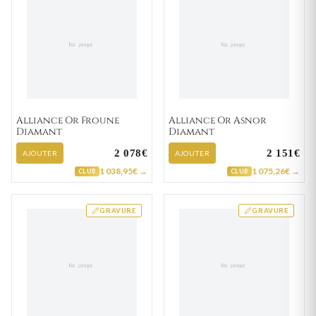
Alliance Or Froune
Alliance Or Asnor
Diamant
Diamant
2 078€
2 151€
AJOUTER
AJOUTER
1 038,95€ →
1 075,26€ →
CLUB
CLUB
GRAVURE
GRAVURE