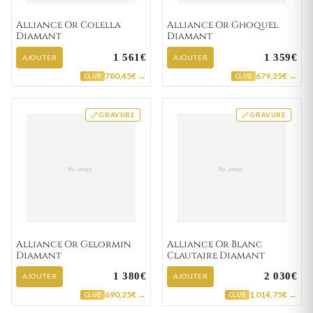
Alliance Or Colella
Alliance Or Ghoquel
Diamant
Diamant
1 561€
1 359€
AJOUTER
AJOUTER
780,45€ →
679,25€ →
CLUB
CLUB
GRAVURE
GRAVURE
Alliance Or Gelormin
Alliance Or Blanc
Diamant
Clautaire Diamant
1 380€
2 030€
AJOUTER
AJOUTER
690,25€ →
1 014,75€ →
CLUB
CLUB