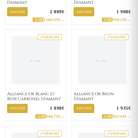
Diamant
Diamant
2 089€
1 908€
AJOUTER
AJOUTER
1 044,45€ →
954,25€ →
CLUB
CLUB
GRAVURE
GRAVURE
Alliance Or Blanc et
Alliance Or Bron
Rose Carbonel Diamant
Diamant
1 898€
1 935€
AJOUTER
AJOUTER
948,75€ →
967,45€ →
CLUB
CLUB
GRAVURE
GRAVURE