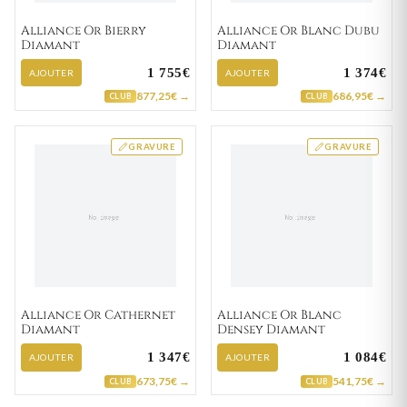
Alliance Or Bierry
Alliance Or Blanc Dubu
Diamant
Diamant
1 755€
1 374€
AJOUTER
AJOUTER
877,25€ →
686,95€ →
CLUB
CLUB
GRAVURE
GRAVURE
Alliance Or Cathernet
Alliance Or Blanc
Diamant
Densey Diamant
1 347€
1 084€
AJOUTER
AJOUTER
673,75€ →
541,75€ →
CLUB
CLUB