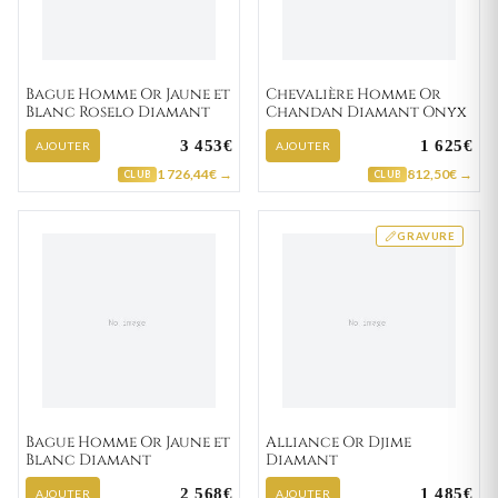
Bague Homme Or Jaune et
Chevalière Homme Or
Blanc Roselo Diamant
Chandan Diamant Onyx
3 453€
1 625€
AJOUTER
AJOUTER
1 726,44€ →
812,50€ →
CLUB
CLUB
GRAVURE
Bague Homme Or Jaune et
Alliance Or Djime
Blanc Diamant
Diamant
2 568€
1 485€
AJOUTER
AJOUTER