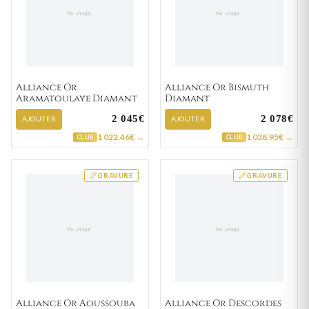
Alliance Or
Alliance Or Bismuth
Aramatoulaye Diamant
Diamant
2 045€
2 078€
AJOUTER
AJOUTER
1 022,46€ →
1 038,95€ →
CLUB
CLUB
GRAVURE
GRAVURE
Alliance Or Aoussouba
Alliance Or Descordes