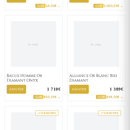
14,50€ →
1 020,25€ →
CLUB
CLUB
Bague Homme Or
Alliance Or Blanc Biei
Diamant Onyx
Diamant
1 710€
1 389€
AJOUTER
AJOUTER
855,25€ →
694,50€ →
CLUB
CLUB
GRAVURE
GRAVURE