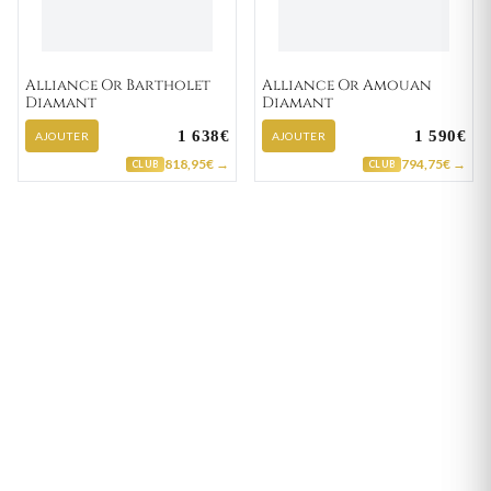
Alliance Or Bartholet
Alliance Or Amouan
Diamant
Diamant
1 638€
1 590€
AJOUTER
AJOUTER
818,95€ →
794,75€ →
CLUB
CLUB