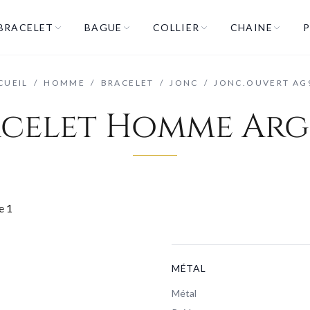
BRACELET
BAGUE
COLLIER
CHAINE
P
CUEIL
/
HOMME
/
BRACELET
/
JONC
/
JONC.OUVERT AG
acelet Homme Arg
MÉTAL
Métal