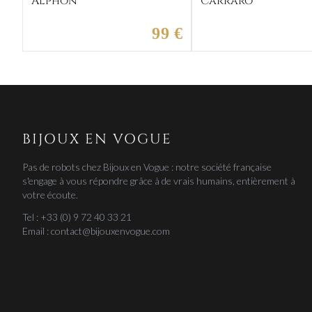
Alphon
Carraro
99 €
BIJOUX EN VOGUE
Pas de robots chez Bijoux en Vogue : notre société française
s'engage à vous répondre grâce à de vrais humains, entièrement à
votre écoute.
Tel : +33 (0) 9 72 40 33 21
Email : contact@bijouxenvogue.com