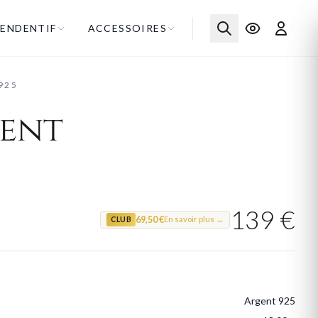
ENDENTIF
ACCESSOIRES
925
ent
139 €
69,50 €
En savoir plus →
CLUB
Argent 925