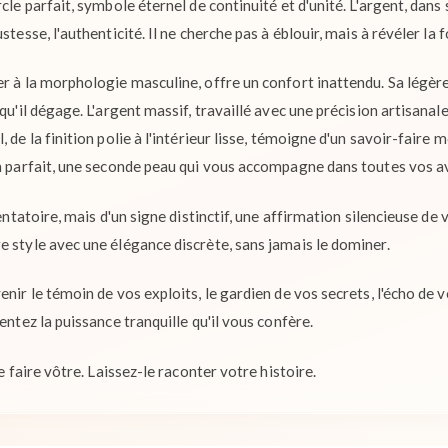
rcle parfait, symbole éternel de continuité et d'unité. L'argent, dan
stesse, l'authenticité. Il ne cherche pas à éblouir, mais à révéler la
er à la morphologie masculine, offre un confort inattendu. Sa légèr
qu'il dégage. L'argent massif, travaillé avec une précision artisanale
 de la finition polie à l'intérieur lisse, témoigne d'un savoir-faire m
en parfait, une seconde peau qui vous accompagne dans toutes vos a
tentatoire, mais d'un signe distinctif, une affirmation silencieuse de 
e style avec une élégance discrète, sans jamais le dominer.
enir le témoin de vos exploits, le gardien de vos secrets, l'écho de v
entez la puissance tranquille qu'il vous confère.
le faire vôtre. Laissez-le raconter votre histoire.