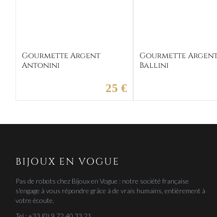
Gourmette Argent
Gourmette Argen
Antonini
Ballini
25 €
BIJOUX EN VOGUE
Pas de robots chez Bijoux en Vogue : notre société française
s'engage à vous répondre grâce à de vrais humains, entièrement à
votre écoute.
Tel : +33 (0) 9 72 40 33 21