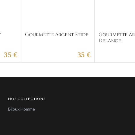
t
Gourmette Argent Etide
Gourmette A
Delange
35 €
35 €
NOS COLLECTIONS
Bijoux Homme