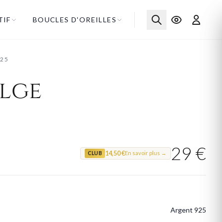
TIF
BOUCLES D'OREILLES
925
lge
29 €
14,50 €
En savoir plus →
CLUB
Argent 925