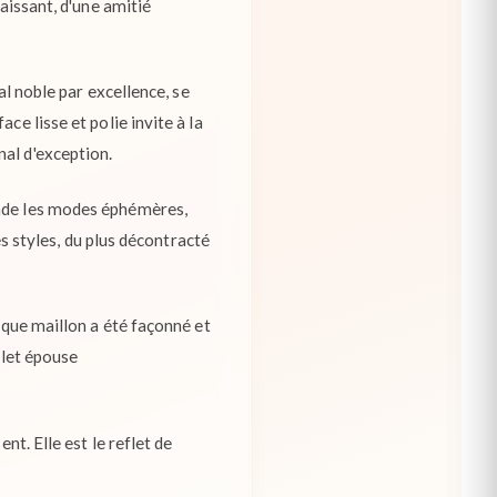
naissant, d'une amitié
al noble par excellence, se
ce lisse et polie invite à la
nal d'exception.
ende les modes éphémères,
es styles, du plus décontracté
aque maillon a été façonné et
elet épouse
nt. Elle est le reflet de