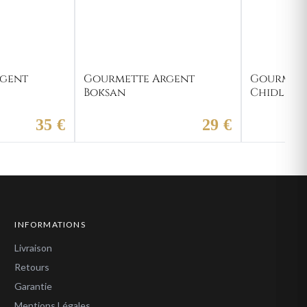
rgent
Gourmette Argent
Gourmett
Boksan
Chidli
35 €
29 €
INFORMATIONS
Livraison
Retours
Garantie
Mentions Légales