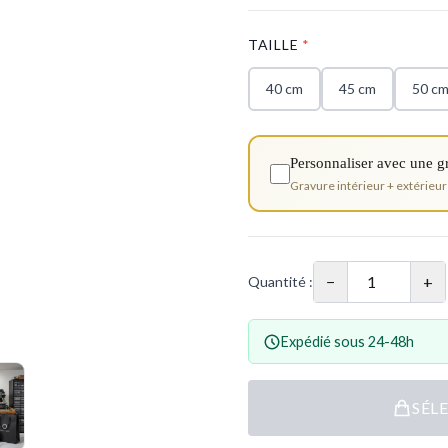
TAILLE
*
40 cm
45 cm
50 c
Personnaliser avec une g
Gravure intérieur + extérieur
−
+
Quantité :
Expédié sous 24-48h
SÉL