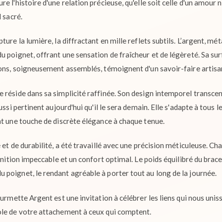
e l'histoire d'une relation précieuse, qu'elle soit celle d'un amour 
 sacré.
ure la lumière, la diffractant en mille reflets subtils. L’argent, mét
 poignet, offrant une sensation de fraîcheur et de légèreté. Sa surfa
lons, soigneusement assemblés, témoignent d'un savoir-faire artisa
 réside dans sa simplicité raffinée. Son design intemporel transc
ussi pertinent aujourd'hui qu'il le sera demain. Elle s'adapte à tous l
nt une touche de discrète élégance à chaque tenue.
 et de durabilité, a été travaillé avec une précision méticuleuse. Ch
finition impeccable et un confort optimal. Le poids équilibré du brac
poignet, le rendant agréable à porter tout au long de la journée.
urmette Argent est une invitation à célébrer les liens qui nous unisse
ole de votre attachement à ceux qui comptent.