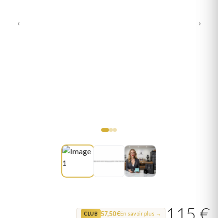
‹
›
115 €
57,50 €
En savoir plus →
CLUB