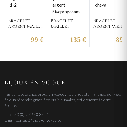
Bracelet
Bracelet
Bracelet
argent maille
maille
argent vieilli
figaro
gourmette
maille
Becerro 1-2
argent
Valison
99 €
135 €
89 
Sivapragasam
cheval
vieilli
BIJOUX EN VOGUE
Pas de robots chez Bijoux en Vogue : notre société française s'engage
à vous répondre grâce à de vrais humains, entièrement à votre
écoute.
Tel : +33 (0) 9 72 40 33 21
Email : contact@bijouxenvogue.com