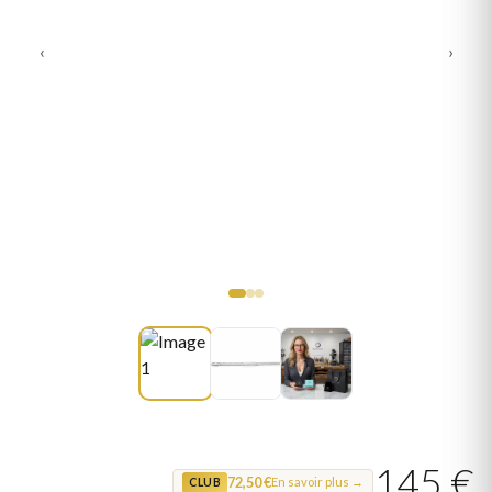
‹
›
145 €
72,50 €
En savoir plus →
CLUB