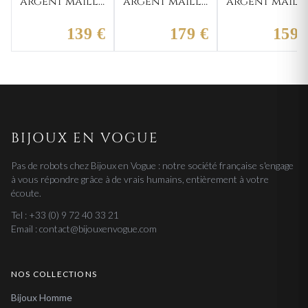
argent maille
argent maille
argent maill
figaro
Pierno
figaro
Emanueli 1-1
gourmette
Clerverton 1-
139 €
179 €
159 
BIJOUX EN VOGUE
Pas de robots chez Bijoux en Vogue : notre société française s'engage
à vous répondre grâce à de vrais humains, entièrement à votre
écoute.
Tel : +33 (0) 9 72 40 33 21
Email : contact@bijouxenvogue.com
NOS COLLECTIONS
Bijoux Homme