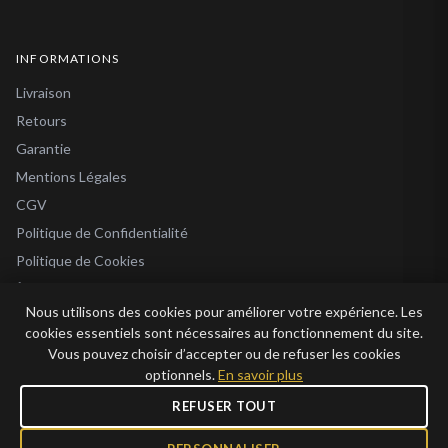
INFORMATIONS
Livraison
Retours
Garantie
Mentions Légales
CGV
Politique de Confidentialité
Politique de Cookies
À Propos
Nous utilisons des cookies pour améliorer votre expérience. Les
Blog
cookies essentiels sont nécessaires au fonctionnement du site.
Vous pouvez choisir d’accepter ou de refuser les cookies
optionnels.
En savoir plus
REFUSER TOUT
© 2026 Bijoux en Vogue. Tous droits réservés.
Bijoux en Vogue SAS · SIRET 915 286 975 00015 · RCS Antibes · TVA FR69 915