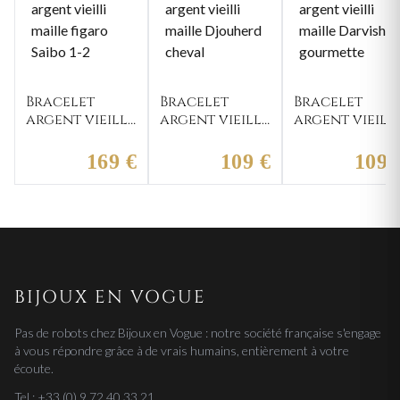
Bracelet
Bracelet
Bracelet
argent vieilli
argent vieilli
argent vieilli
maille figaro
maille
maille
Saibo 1-2
Djouherd
Darvish
169 €
109 €
109 
cheval
gourmette
BIJOUX EN VOGUE
Pas de robots chez Bijoux en Vogue : notre société française s'engage
à vous répondre grâce à de vrais humains, entièrement à votre
écoute.
Tel : +33 (0) 9 72 40 33 21