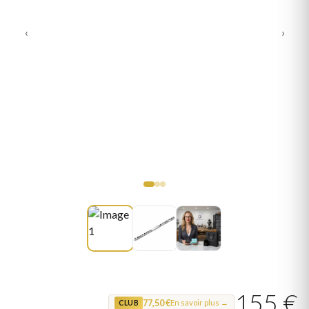
‹
›
155 €
77,50 €
En savoir plus →
CLUB