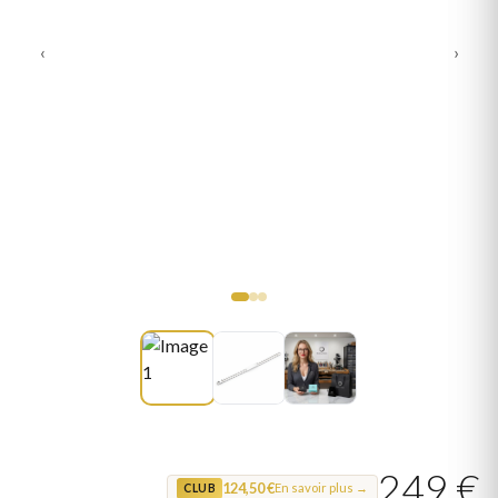
‹
›
249 €
124,50 €
En savoir plus →
CLUB