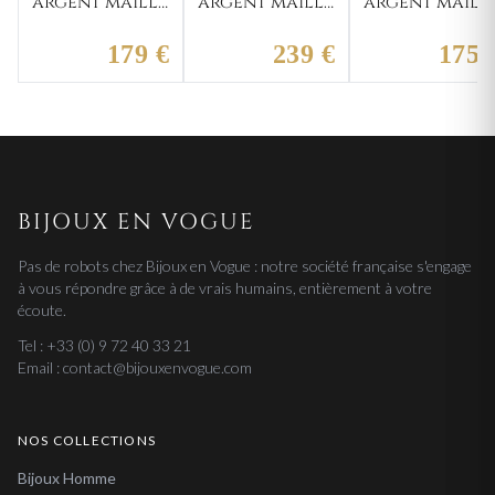
argent maille
argent maille
argent maill
Pierno
Tito
figaro Eugne
gourmette
gourmette
1-3
179 €
239 €
175 
BIJOUX EN VOGUE
Pas de robots chez Bijoux en Vogue : notre société française s'engage
à vous répondre grâce à de vrais humains, entièrement à votre
écoute.
Tel : +33 (0) 9 72 40 33 21
Email : contact@bijouxenvogue.com
NOS COLLECTIONS
Bijoux Homme