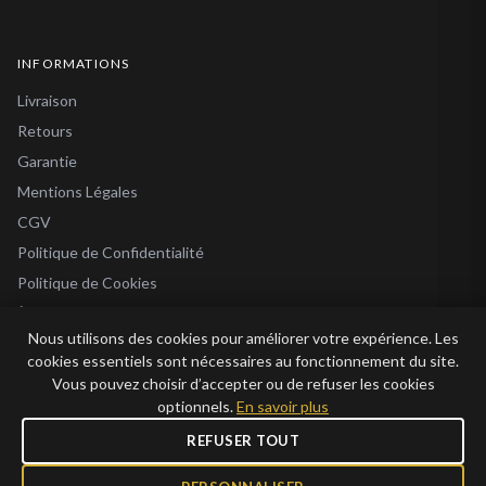
INFORMATIONS
Livraison
Retours
Garantie
Mentions Légales
CGV
Politique de Confidentialité
Politique de Cookies
À Propos
Nous utilisons des cookies pour améliorer votre expérience. Les
Blog
cookies essentiels sont nécessaires au fonctionnement du site.
Vous pouvez choisir d’accepter ou de refuser les cookies
optionnels.
En savoir plus
REFUSER TOUT
© 2026 Bijoux en Vogue. Tous droits réservés.
Bijoux en Vogue SAS · SIRET 915 286 975 00015 · RCS Antibes · TVA FR69 915