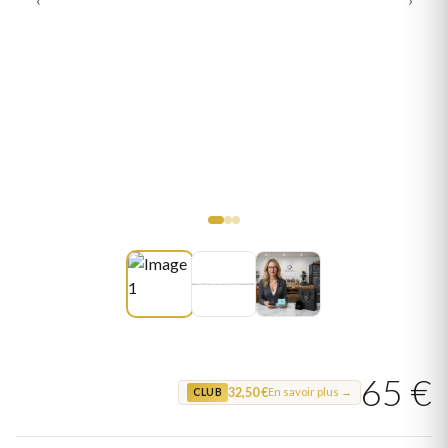
65 €
32,50 €
En savoir plus →
CLUB