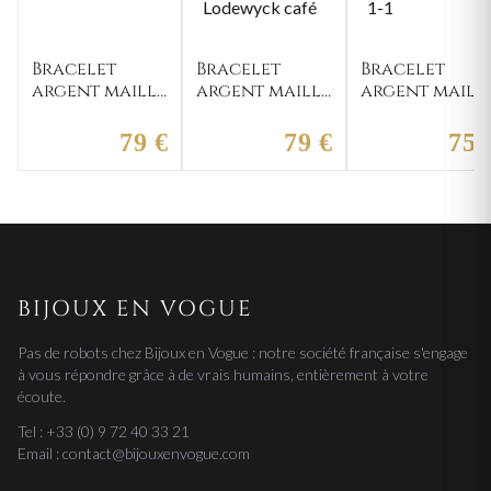
Bracelet
Bracelet
Bracelet
argent maille
argent maille
argent maill
Borich
grain de
figaro Albert
cheval
Lodewyck
1-1
79 €
79 €
75 
café
BIJOUX EN VOGUE
Pas de robots chez Bijoux en Vogue : notre société française s'engage
à vous répondre grâce à de vrais humains, entièrement à votre
écoute.
Tel : +33 (0) 9 72 40 33 21
Email : contact@bijouxenvogue.com