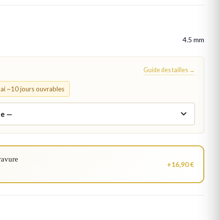
4.5 mm
Guide des tailles →
élai ~10 jours ouvrables
ravure
+16,90 €