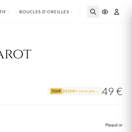
TIF
BOUCLES D'OREILLES
arot
49 €
24,50 €
En savoir plus →
CLUB
Plaqué or