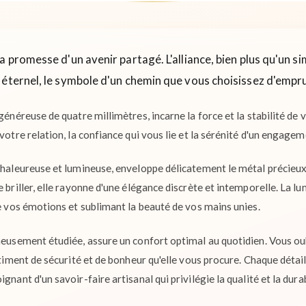
a promesse d'un avenir partagé. L'alliance, bien plus qu'un si
 éternel, le symbole d'un chemin que vous choisissez d'empr
généreuse de quatre millimètres, incarne la force et la stabilité de v
 votre relation, la confiance qui vous lie et la sérénité d'un engagem
 chaleureuse et lumineuse, enveloppe délicatement le métal précieu
e briller, elle rayonne d'une élégance discrète et intemporelle. La l
de vos émotions et sublimant la beauté de vos mains unies.
gneusement étudiée, assure un confort optimal au quotidien. Vous ou
entiment de sécurité et de bonheur qu'elle vous procure. Chaque détail
gnant d'un savoir-faire artisanal qui privilégie la qualité et la durab