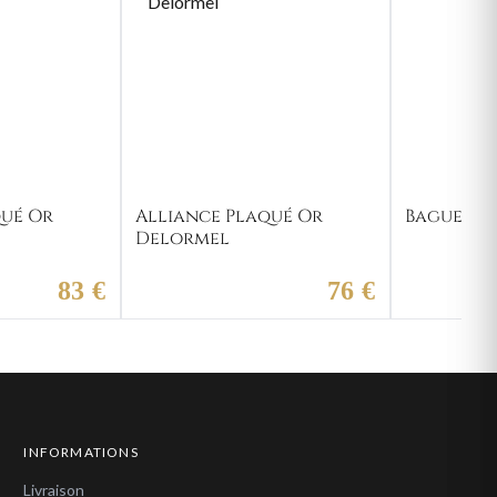
qué Or
Alliance Plaqué Or
Bague Pl
Delormel
83 €
76 €
INFORMATIONS
Livraison