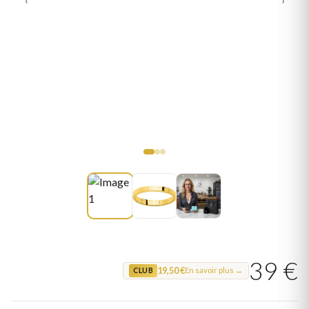
39 €
19,50 €
En savoir plus →
CLUB