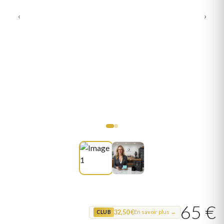
‹
›
65 €
32,50 €
En savoir plus →
CLUB