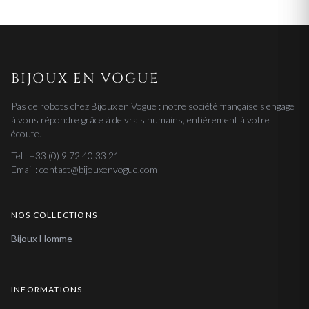
BIJOUX EN VOGUE
Pas de robots chez Bijoux en Vogue : notre société française s'engage
à vous répondre grâce à de vrais humains, entièrement à votre
écoute.
Tel : +33 (0) 9 72 40 33 21
Email : contact@bijouxenvogue.com
NOS COLLECTIONS
Bijoux Homme
INFORMATIONS