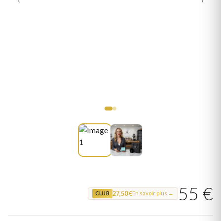
55 €
27,50 €
En savoir plus →
CLUB