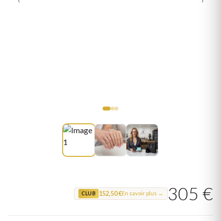
305 €
152,50 €
En savoir plus →
CLUB