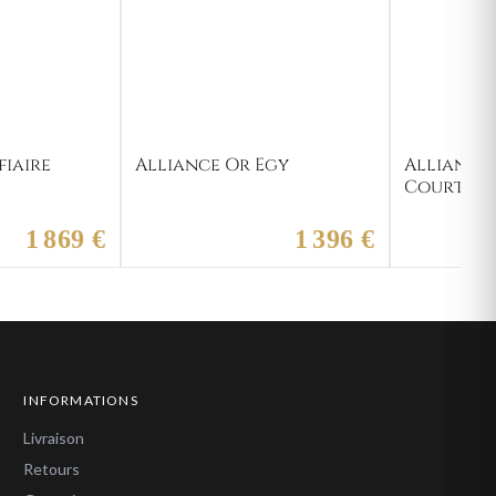
fiaire
Alliance Or Egy
Alliance
Courtem
1 869 €
1 396 €
INFORMATIONS
Livraison
Retours