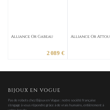
Alliance Or Gabeau
Alliance Or Atto
2 089 €
BIJOUX EN VOGUE
Pas de robots chez Bijoux en Vogue : notre société française
s'engage à vous répondre grâce à de vrais humains, entièrement à
votre écoute.