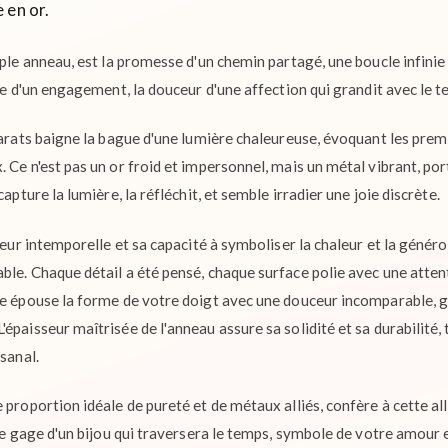
 en or.
mple anneau, est la promesse d'un chemin partagé, une boucle infinie
lle d'un engagement, la douceur d'une affection qui grandit avec le 
carats baigne la bague d'une lumière chaleureuse, évoquant les premi
 Ce n'est pas un or froid et impersonnel, mais un métal vibrant, port
capture la lumière, la réfléchit, et semble irradier une joie discrète.
leur intemporelle et sa capacité à symboliser la chaleur et la généros
ble. Chaque détail a été pensé, chaque surface polie avec une atte
ée épouse la forme de votre doigt avec une douceur incomparable, 
épaisseur maîtrisée de l'anneau assure sa solidité et sa durabilité,
isanal.
 proportion idéale de pureté et de métaux alliés, confère à cette al
t le gage d'un bijou qui traversera le temps, symbole de votre amou