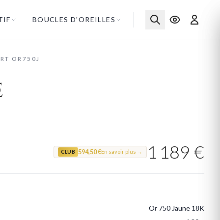
TIF
BOUCLES D'OREILLES
RT OR750J
e
1 189 €
594,50 €
En savoir plus →
CLUB
Or 750 Jaune 18K