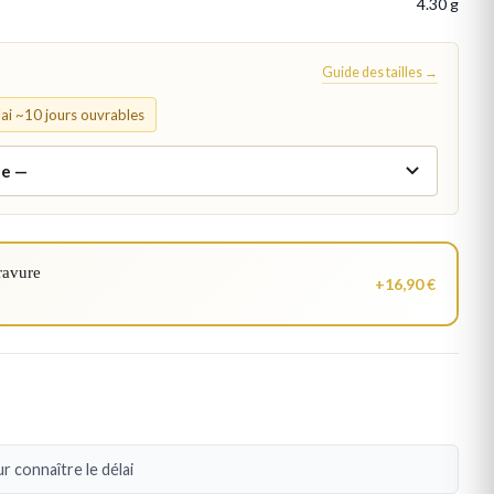
4.30 g
Guide des tailles →
élai ~10 jours ouvrables
ravure
+16,90 €
r connaître le délai