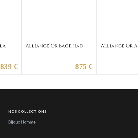
ula
Alliance Or Bagdhad
Alliance Or A
839 €
875 €
NOS COLLECTIONS
Bijoux Homme