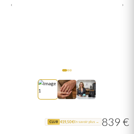
‹
›
839 €
419,50 €
En savoir plus →
CLUB