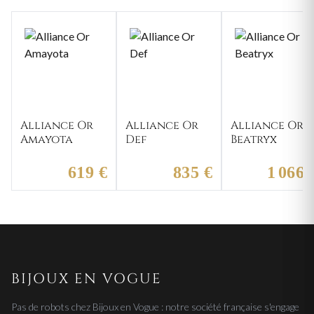
Alliance Or
Alliance Or
Alliance Or
Amayota
Def
Beatryx
619 €
835 €
1 066 
BIJOUX EN VOGUE
Pas de robots chez Bijoux en Vogue : notre société française s'engage