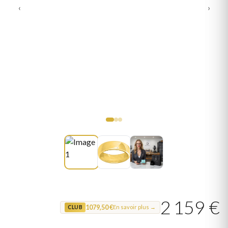
‹
›
2 159 €
1079,50 €
En savoir plus →
CLUB