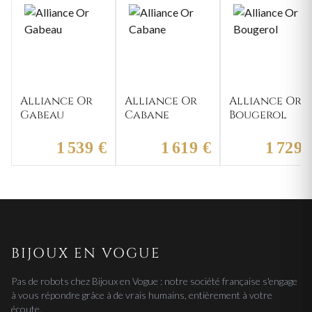
Alliance Or
Alliance Or
Alliance Or
Gabeau
Cabane
Bougerol
1 539 €
1 619 €
1 729 
BIJOUX EN VOGUE
Pas de robots chez Bijoux en Vogue : notre société française s'engage
à vous répondre grâce à de vrais humains, entièrement à votre
écoute.