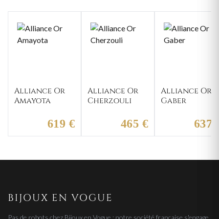
Alliance Or
Alliance Or
Alliance Or
Amayota
Cherzouli
Gaber
619 €
465 €
637 
BIJOUX EN VOGUE
Pas de robots chez Bijoux en Vogue : notre société française s'engage