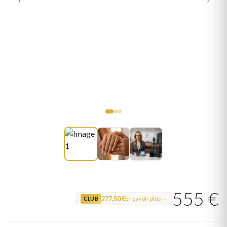
555 €
277,50 €
En savoir plus →
CLUB