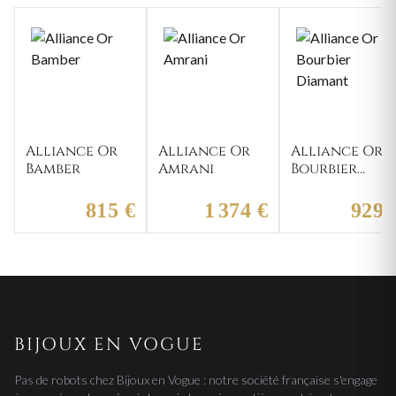
Alliance Or
Alliance Or
Alliance Or
Bamber
Amrani
Bourbier
Diamant
815 €
1 374 €
929 
BIJOUX EN VOGUE
Pas de robots chez Bijoux en Vogue : notre société française s'engage