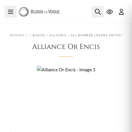
ACCUEIL
/
/
BAGUE
/
ALLIANCE
/
ALL.BOMBÉE.LÉGÈRE OR750J
Alliance Or Encis
‹
›