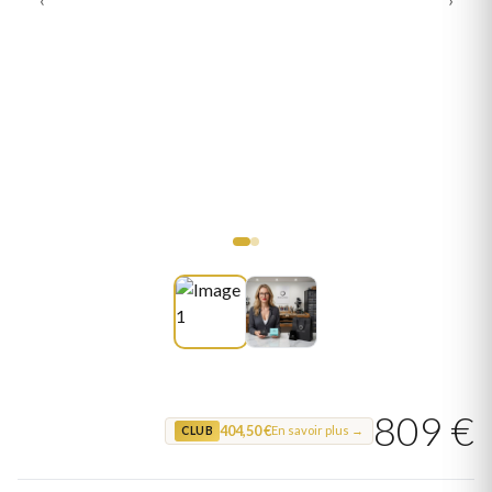
809 €
404,50 €
En savoir plus →
CLUB