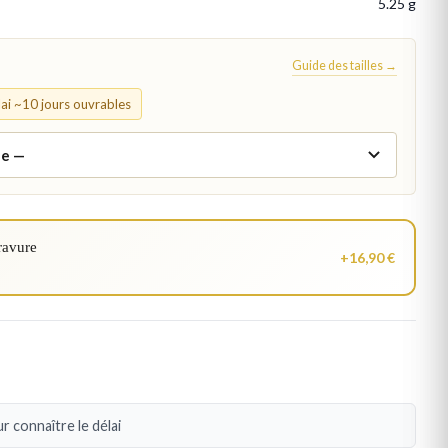
5.25 g
Guide des tailles →
élai ~10 jours ouvrables
ravure
+16,90 €
r connaître le délai