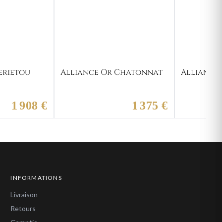
erietou
Alliance Or Chatonnat
Alliance 
1 908 €
1 375 €
INFORMATIONS
Livraison
Retours