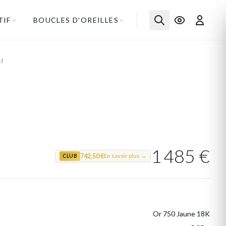
TIF
BOUCLES D'OREILLES
J
1 485 €
742,50 €
En savoir plus →
CLUB
Or 750 Jaune 18K