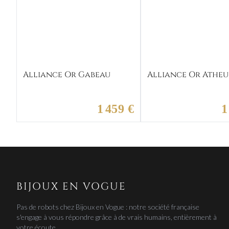
Alliance Or Gabeau
Alliance Or Atheu
1 459 €
1
BIJOUX EN VOGUE
Pas de robots chez Bijoux en Vogue : notre société française
s'engage à vous répondre grâce à de vrais humains, entièrement à
votre écoute.