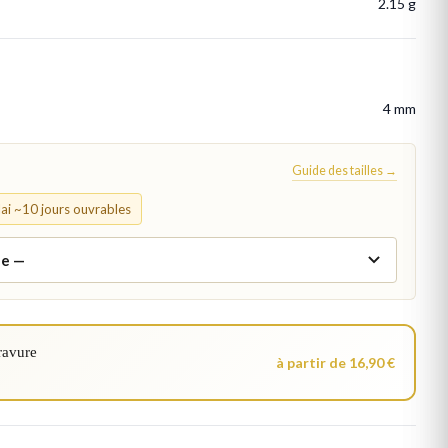
2.15 g
4 mm
Guide des tailles →
élai ~10 jours ouvrables
ravure
à partir de 16,90 €