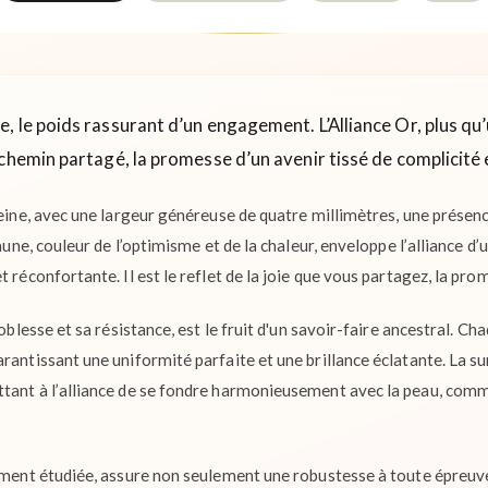
 le poids rassurant d’un engagement. L’Alliance Or, plus qu’
chemin partagé, la promesse d’un avenir tissé de complicité 
reine, avec une largeur généreuse de quatre millimètres, une présen
jaune, couleur de l’optimisme et de la chaleur, enveloppe l’alliance d’
t réconfortante. Il est le reflet de la joie que vous partagez, la pr
 noblesse et sa résistance, est le fruit d'un savoir-faire ancestral. 
rantissant une uniformité parfaite et une brillance éclatante. La sur
tant à l’alliance de se fondre harmonieusement avec la peau, comm
sement étudiée, assure non seulement une robustesse à toute épreuv