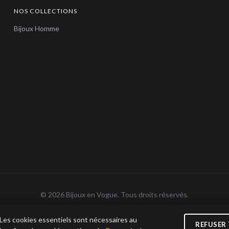
NOS COLLECTIONS
Bijoux Homme
© 2026 Bijoux en Vogue. Tous droits réservés.
n Vogue SAS · SIRET 915 286 975 00015 · RCS Antibes · TVA FR69 915 286 975 · Capita
 Les cookies essentiels sont nécessaires au
REFUSER