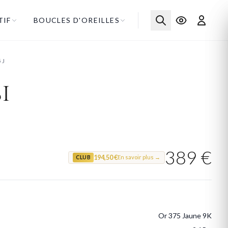
TIF
BOUCLES D'OREILLES
5J
i
389 €
194,50 €
En savoir plus →
CLUB
Or 375 Jaune 9K