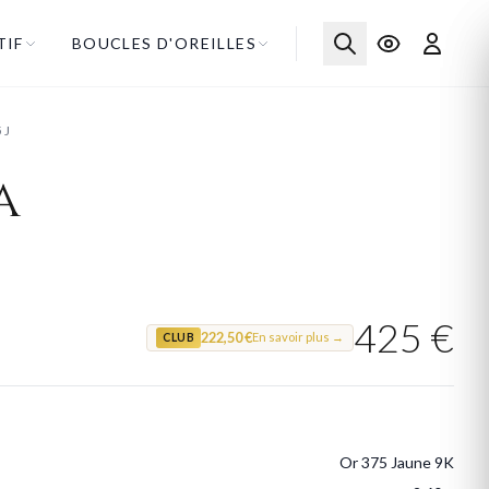
TIF
BOUCLES D'OREILLES
5J
a
425 €
222,50 €
En savoir plus →
CLUB
Or 375 Jaune 9K