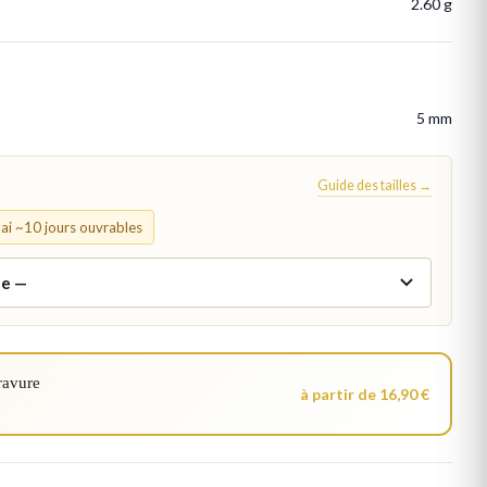
2.60 g
5 mm
Guide des tailles →
élai ~10 jours ouvrables
ravure
à partir de 16,90 €