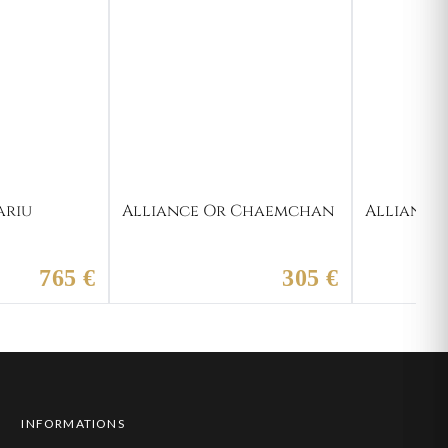
ariu
Alliance Or Chaemchan
Alliance
765 €
305 €
INFORMATIONS