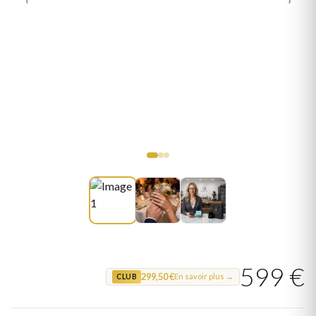
599 €
299,50 €
En savoir plus →
CLUB