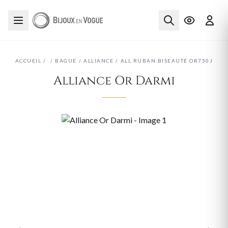
ACCUEIL
/
/
BAGUE
/
ALLIANCE
/
ALL.RUBAN.BISEAUTÉ OR750J
Alliance Or Darmi
‹
›