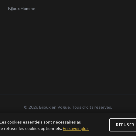
Bijoux Homme
© 2026 Bijoux en Vogue. Tous droits réservés.
n Vogue SAS · SIRET 915 286 975 00015 · RCS Antibes · TVA FR69 915 286 975 · Capita
 Les cookies essentiels sont nécessaires au
REFUSER
e refuser les cookies optionnels.
En savoir plus