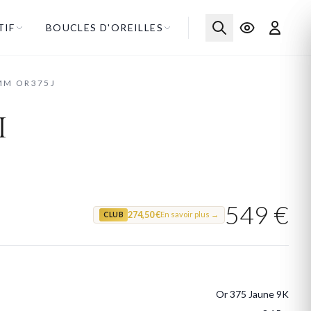
TIF
BOUCLES D'OREILLES
MM OR375J
i
549 €
274,50 €
En savoir plus →
CLUB
Or 375 Jaune 9K