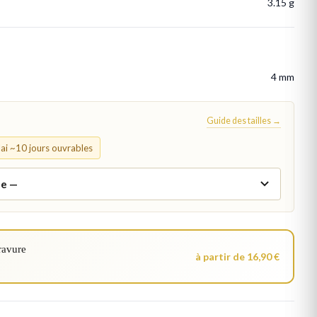
3.15 g
4 mm
Guide des tailles →
élai ~10 jours ouvrables
ravure
à partir de 16,90 €