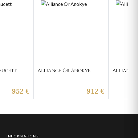
aucett
Alliance Or Anokye
Alliance 
952 €
912 €
INFORMATIONS