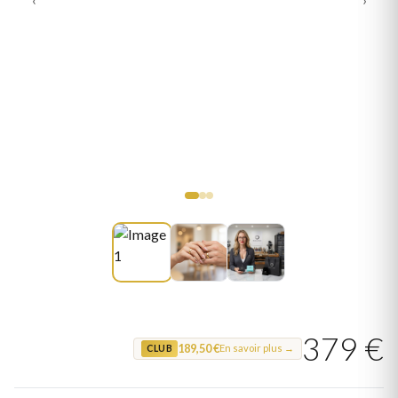
379 €
189,50 €
En savoir plus →
CLUB