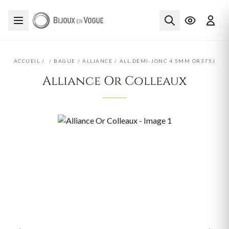
ACCUEIL
/
/
BAGUE
/
ALLIANCE
/
ALL.DEMI-JONC 4.5MM OR375J
Alliance Or Colleaux
‹
›