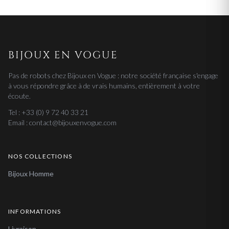
BIJOUX EN VOGUE
Pas de robots chez Bijoux en Vogue : notre société française s'engage
à vous répondre grâce à de vrais humains, entièrement à votre
écoute.
Tel : +33 (0) 9 72 40 33 21
Email : contact@bijouxenvogue.com
NOS COLLECTIONS
Bijoux Homme
INFORMATIONS
Livraison