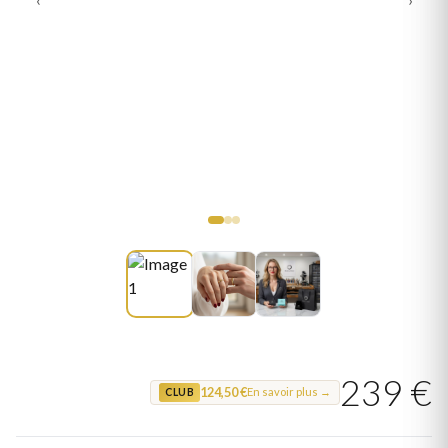
239 €
124,50 €
En savoir plus →
CLUB