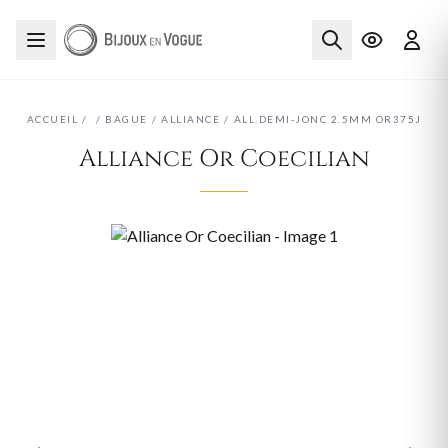
ACCUEIL
/
/
BAGUE
/
ALLIANCE
/
ALL.DEMI-JONC 2.5MM OR375J
Alliance Or Coecilian
‹
›