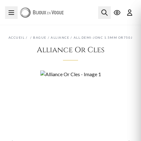
ACCUEIL
/
/
BAGUE
/
ALLIANCE
/
ALL.DEMI-JONC 1.5MM OR750J
Alliance Or Cles
‹
›