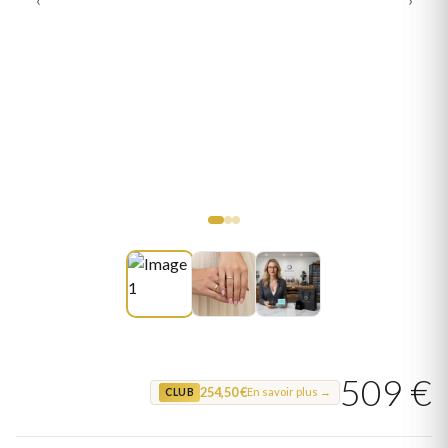
509 €
254,50 €
En savoir plus →
CLUB